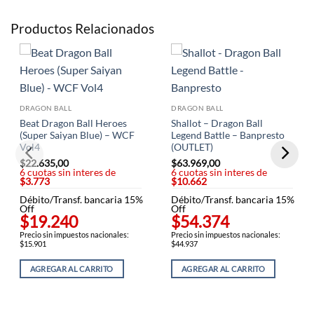
Productos Relacionados
DRAGON BALL
DRAGON BALL
Beat Dragon Ball Heroes
Shallot – Dragon Ball
(Super Saiyan Blue) – WCF
Legend Battle – Banpresto
Vol4
(OUTLET)
$
22.635,00
$
63.969,00
6 cuotas sin interes de
6 cuotas sin interes de
$3.773
$10.662
Débito/Transf. bancaria 15%
Débito/Transf. bancaria 15%
Off
Off
$19.240
$54.374
Precio sin impuestos nacionales:
Precio sin impuestos nacionales:
$15.901
$44.937
AGREGAR AL CARRITO
AGREGAR AL CARRITO