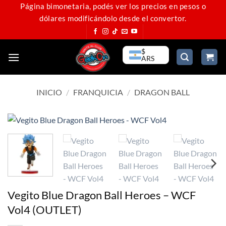
Saltar
Página bimonetaria, podés ver los precios en pesos o
dólares modificándolo desde el convertor.
al
contenido
$
ARS
INICIO
/
FRANQUICIA
/
DRAGON BALL
Vegito Blue Dragon Ball Heroes – WCF
Vol4 (OUTLET)