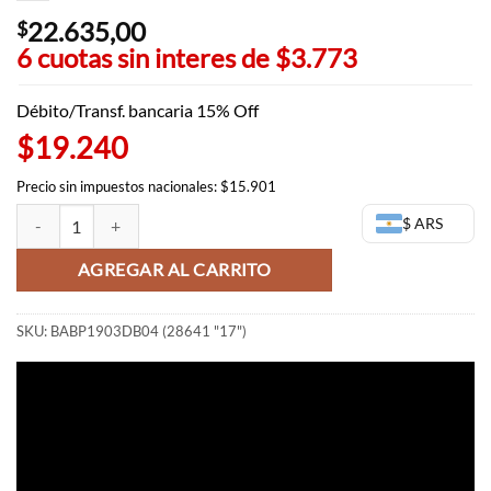
22.635,00
$
6 cuotas sin interes de
$3.773
Débito/Transf. bancaria 15% Off
$19.240
Precio sin impuestos nacionales: $15.901
Vegito Blue Dragon Ball Heroes - WCF Vol4 (OUTLET) cantidad
$ ARS
AGREGAR AL CARRITO
SKU:
BABP1903DB04 (28641 "17")