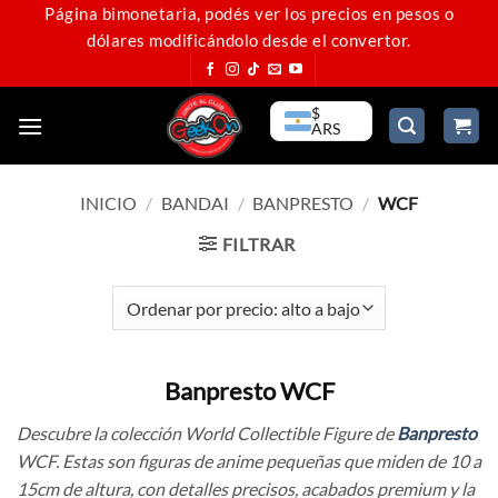
Saltar
Página bimonetaria, podés ver los precios en pesos o
dólares modificándolo desde el convertor.
al
contenido
$
ARS
INICIO
/
BANDAI
/
BANPRESTO
/
WCF
FILTRAR
Banpresto WCF
Descubre la colección World Collectible Figure de
Banpresto
WCF. Estas son figuras de anime pequeñas que miden de 10 a
15cm de altura, con detalles precisos, acabados premium y la