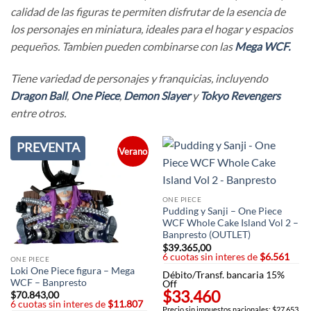
calidad de las figuras te permiten disfrutar de la esencia de
los personajes en miniatura, ideales para el hogar y espacios
pequeños. Tambien pueden combinarse con las
Mega WCF.
Tiene variedad de personajes y franquicias, incluyendo
Dragon Ball
,
One Piece
,
Demon Slayer
y
Tokyo Revengers
entre otros.
PREVENTA
Verano
ONE PIECE
Pudding y Sanji – One Piece
WCF Whole Cake Island Vol 2 –
Banpresto (OUTLET)
$
39.365,00
6 cuotas sin interes de
$6.561
ONE PIECE
Loki One Piece figura – Mega
Débito/Transf. bancaria 15%
WCF – Banpresto
Off
$33.460
$
70.843,00
6 cuotas sin interes de
$11.807
Precio sin impuestos nacionales: $27.653