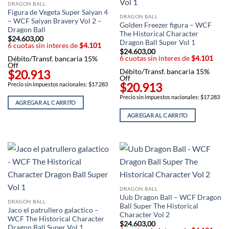
DRAGON BALL
Figura de Vegeta Super Saiyan 4
DRAGON BALL
– WCF Saiyan Bravery Vol 2 –
Golden Freezer figura – WCF
Dragon Ball
The Historical Character
$
24.603,00
Dragon Ball Super Vol 1
6 cuotas sin interes de
$4.101
$
24.603,00
6 cuotas sin interes de
$4.101
Débito/Transf. bancaria 15%
Off
$20.913
Débito/Transf. bancaria 15%
Off
$20.913
Precio sin impuestos nacionales: $17.283
Precio sin impuestos nacionales: $17.283
AGREGAR AL CARRITO
AGREGAR AL CARRITO
DRAGON BALL
Uub Dragon Ball – WCF Dragon
DRAGON BALL
Ball Super The Historical
Jaco el patrullero galactico –
Character Vol 2
WCF The Historical Character
$
24.603,00
Dragon Ball Super Vol 1