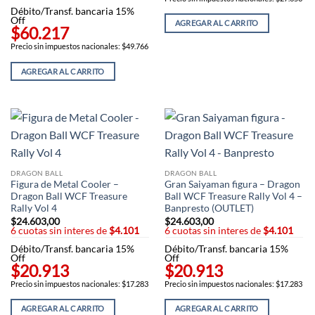
Débito/Transf. bancaria 15%
Off
AGREGAR AL CARRITO
$60.217
Precio sin impuestos nacionales: $49.766
AGREGAR AL CARRITO
DRAGON BALL
DRAGON BALL
Figura de Metal Cooler –
Gran Saiyaman figura – Dragon
Dragon Ball WCF Treasure
Ball WCF Treasure Rally Vol 4 –
Rally Vol 4
Banpresto (OUTLET)
$
24.603,00
$
24.603,00
6 cuotas sin interes de
$4.101
6 cuotas sin interes de
$4.101
Débito/Transf. bancaria 15%
Débito/Transf. bancaria 15%
Off
Off
$20.913
$20.913
Precio sin impuestos nacionales: $17.283
Precio sin impuestos nacionales: $17.283
AGREGAR AL CARRITO
AGREGAR AL CARRITO