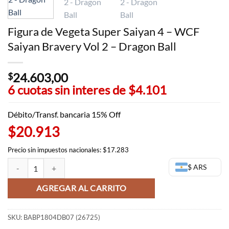
Figura de Vegeta Super Saiyan 4 – WCF
Saiyan Bravery Vol 2 – Dragon Ball
24.603,00
$
6 cuotas sin interes de
$4.101
Débito/Transf. bancaria 15% Off
$20.913
Precio sin impuestos nacionales: $17.283
Figura de Vegeta Super Saiyan 4 - WCF Saiyan Bravery Vol 2 - Dragon 
$ ARS
AGREGAR AL CARRITO
SKU:
BABP1804DB07 (26725)