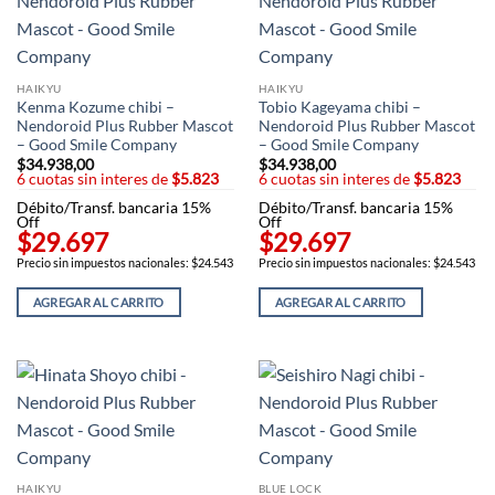
HAIKYU
HAIKYU
Kenma Kozume chibi –
Tobio Kageyama chibi –
Nendoroid Plus Rubber Mascot
Nendoroid Plus Rubber Mascot
– Good Smile Company
– Good Smile Company
$
34.938,00
$
34.938,00
6 cuotas sin interes de
$5.823
6 cuotas sin interes de
$5.823
Débito/Transf. bancaria 15%
Débito/Transf. bancaria 15%
Off
Off
$29.697
$29.697
Precio sin impuestos nacionales: $24.543
Precio sin impuestos nacionales: $24.543
AGREGAR AL CARRITO
AGREGAR AL CARRITO
HAIKYU
BLUE LOCK