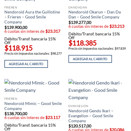
FRIEREN
DANDADAN
Nendoroid Aura the Guillotine
Nendoroid Okarun – Dan Da
– Frieren – Good Smile
Dan – Good Smile Company
Company
$
139.277,00
6 cuotas sin interes de
$23.213
$
139.900,00
6 cuotas sin interes de
$23.317
Débito/Transf. bancaria 15%
Off
Débito/Transf. bancaria 15%
$118.385
Off
$118.915
Precio sin impuestos nacionales: $97.839
Precio sin impuestos nacionales: $98.277
AGREGAR AL CARRITO
AGREGAR AL CARRITO
FRIEREN
Nendoroid Mimic – Good Smile
EVANGELION
Company
Nendoroid Gendo Ikari –
$
138.700,00
Evangelion – Good Smile
6 cuotas sin interes de
$23.117
Company
Débito/Transf. bancaria 15%
$
120.517,00
Off
6 cuotas sin interes de
$20.086