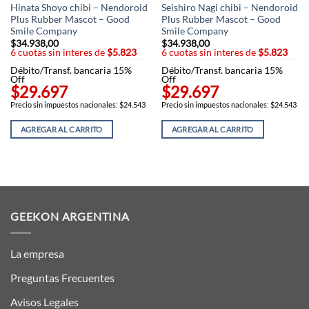
Hinata Shoyo chibi – Nendoroid
Seishiro Nagi chibi – Nendoroid
Plus Rubber Mascot – Good
Plus Rubber Mascot – Good
Smile Company
Smile Company
$
34.938,00
$
34.938,00
6 cuotas sin interes de
$5.823
6 cuotas sin interes de
$5.823
Débito/Transf. bancaria 15%
Débito/Transf. bancaria 15%
Off
Off
$29.697
$29.697
Precio sin impuestos nacionales: $24.543
Precio sin impuestos nacionales: $24.543
AGREGAR AL CARRITO
AGREGAR AL CARRITO
GEEKON ARGENTINA
La empresa
Preguntas Frecuentes
Avisos Legales