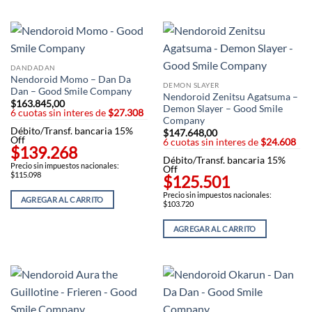
DANDADAN
Nendoroid Momo – Dan Da
DEMON SLAYER
Dan – Good Smile Company
Nendoroid Zenitsu Agatsuma –
$
163.845,00
Demon Slayer – Good Smile
6 cuotas sin interes de
$27.308
Company
Débito/Transf. bancaria 15%
$
147.648,00
Off
6 cuotas sin interes de
$24.608
$139.268
Débito/Transf. bancaria 15%
Precio sin impuestos nacionales:
Off
$115.098
$125.501
Precio sin impuestos nacionales:
AGREGAR AL CARRITO
$103.720
AGREGAR AL CARRITO