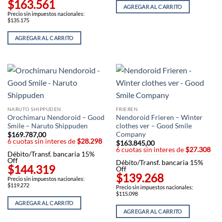
$163.561
AGREGAR AL CARRITO
Precio sin impuestos nacionales:
$135.175
AGREGAR AL CARRITO
NARUTO SHIPPUDEN
FRIEREN
Orochimaru Nendoroid – Good
Nendoroid Frieren – Winter
Smile – Naruto Shippuden
clothes ver – Good Smile
Company
$
169.787,00
6 cuotas sin interes de
$28.298
$
163.845,00
6 cuotas sin interes de
$27.308
Débito/Transf. bancaria 15%
Off
Débito/Transf. bancaria 15%
$144.319
Off
$139.268
Precio sin impuestos nacionales:
$119.272
Precio sin impuestos nacionales:
$115.098
AGREGAR AL CARRITO
AGREGAR AL CARRITO