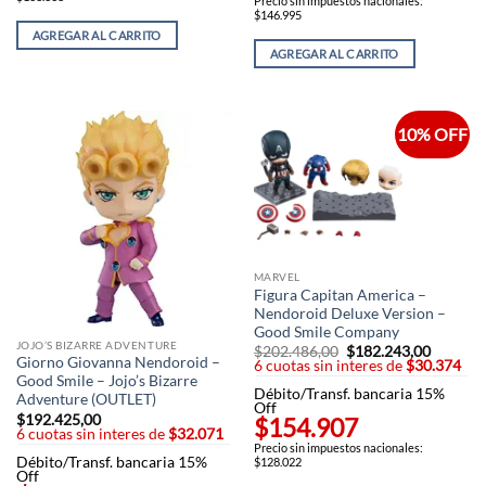
Precio sin impuestos nacionales:
$146.995
AGREGAR AL CARRITO
AGREGAR AL CARRITO
10% OFF
MARVEL
Figura Capitan America –
Nendoroid Deluxe Version –
Good Smile Company
JOJO’S BIZARRE ADVENTURE
$
202.486,00
El
$
182.243,00
El
Giorno Giovanna Nendoroid –
6 cuotas sin interes de
precio
$30.374
precio
original
actual
Good Smile – Jojo’s Bizarre
Débito/Transf. bancaria 15%
era:
es:
Adventure (OUTLET)
Off
$202.486,00.
$182.24
$
192.425,00
$154.907
6 cuotas sin interes de
$32.071
Precio sin impuestos nacionales:
Débito/Transf. bancaria 15%
$128.022
Off