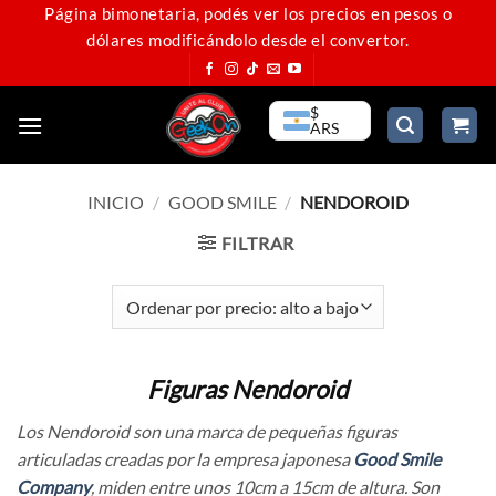
Saltar
Página bimonetaria, podés ver los precios en pesos o
dólares modificándolo desde el convertor.
al
contenido
$
ARS
INICIO
/
GOOD SMILE
/
NENDOROID
FILTRAR
Figuras Nendoroid
Los Nendoroid son una marca de pequeñas figuras
articuladas creadas por la empresa japonesa
Good Smile
Company
, miden entre unos 10cm a 15cm de altura. Son