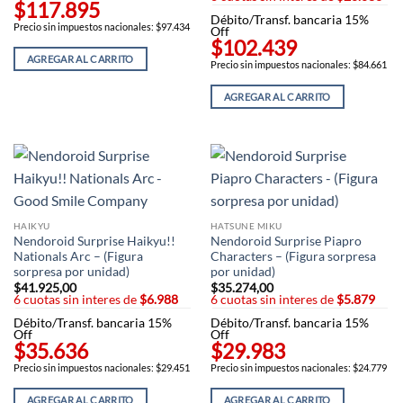
$117.895
Débito/Transf. bancaria 15%
Precio sin impuestos nacionales: $97.434
Off
$102.439
AGREGAR AL CARRITO
Precio sin impuestos nacionales: $84.661
AGREGAR AL CARRITO
HAIKYU
HATSUNE MIKU
Nendoroid Surprise Haikyu!!
Nendoroid Surprise Piapro
Nationals Arc – (Figura
Characters – (Figura sorpresa
sorpresa por unidad)
por unidad)
$
41.925,00
$
35.274,00
6 cuotas sin interes de
$6.988
6 cuotas sin interes de
$5.879
Débito/Transf. bancaria 15%
Débito/Transf. bancaria 15%
Off
Off
$35.636
$29.983
Precio sin impuestos nacionales: $29.451
Precio sin impuestos nacionales: $24.779
AGREGAR AL CARRITO
AGREGAR AL CARRITO