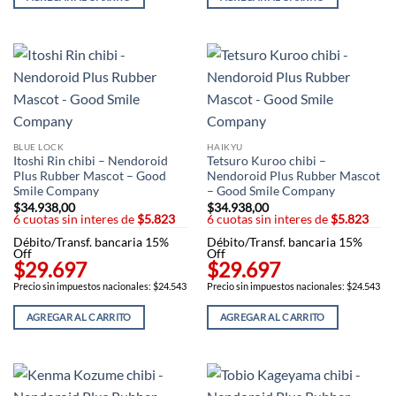
BLUE LOCK
HAIKYU
Itoshi Rin chibi – Nendoroid
Tetsuro Kuroo chibi –
Plus Rubber Mascot – Good
Nendoroid Plus Rubber Mascot
Smile Company
– Good Smile Company
$
34.938,00
$
34.938,00
6 cuotas sin interes de
$5.823
6 cuotas sin interes de
$5.823
Débito/Transf. bancaria 15%
Débito/Transf. bancaria 15%
Off
Off
$29.697
$29.697
Precio sin impuestos nacionales: $24.543
Precio sin impuestos nacionales: $24.543
AGREGAR AL CARRITO
AGREGAR AL CARRITO