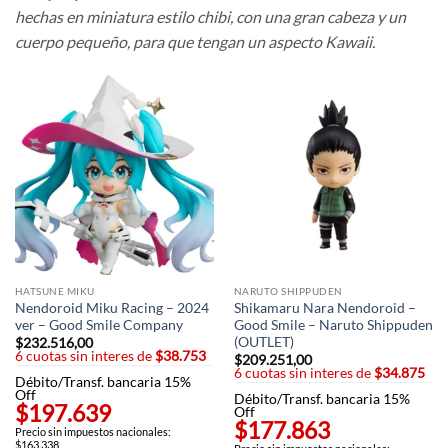
hechas en miniatura estilo chibi, con una gran cabeza y un
cuerpo pequeño, para que tengan un aspecto Kawaii.
HATSUNE MIKU
NARUTO SHIPPUDEN
Nendoroid Miku Racing – 2024
Shikamaru Nara Nendoroid –
ver – Good Smile Company
Good Smile – Naruto Shippuden
(OUTLET)
$
232.516,00
6 cuotas sin interes de
$38.753
$
209.251,00
6 cuotas sin interes de
$34.875
Débito/Transf. bancaria 15%
Off
Débito/Transf. bancaria 15%
$197.639
Off
$177.863
Precio sin impuestos nacionales:
$163.338