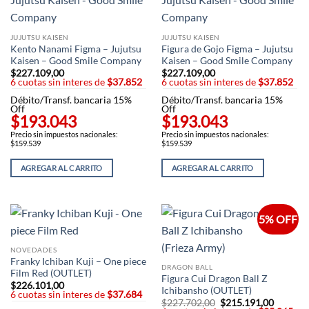
JUJUTSU KAISEN
JUJUTSU KAISEN
Kento Nanami Figma – Jujutsu
Figura de Gojo Figma – Jujutsu
Kaisen – Good Smile Company
Kaisen – Good Smile Company
$
227.109,00
$
227.109,00
6 cuotas sin interes de
$37.852
6 cuotas sin interes de
$37.852
Débito/Transf. bancaria 15%
Débito/Transf. bancaria 15%
Off
Off
$193.043
$193.043
Precio sin impuestos nacionales:
Precio sin impuestos nacionales:
$159.539
$159.539
AGREGAR AL CARRITO
AGREGAR AL CARRITO
5% OFF
NOVEDADES
Franky Ichiban Kuji – One piece
DRAGON BALL
Film Red (OUTLET)
Figura Cui Dragon Ball Z
$
226.101,00
Ichibansho (OUTLET)
6 cuotas sin interes de
$37.684
$
227.702,00
El
$
215.191,00
El