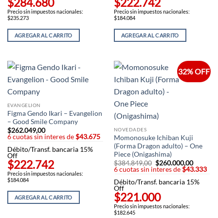
$284.680
$222.742
Precio sin impuestos nacionales:
Precio sin impuestos nacionales:
$235.273
$184.084
AGREGAR AL CARRITO
AGREGAR AL CARRITO
32% OFF
EVANGELION
Figma Gendo Ikari – Evangelion
– Good Smile Company
NOVEDADES
$
262.049,00
6 cuotas sin interes de
$43.675
Momonosuke Ichiban Kuji
(Forma Dragon adulto) – One
Débito/Transf. bancaria 15%
Piece (Onigashima)
Off
$222.742
$
384.849,00
El
$
260.000,00
El
6 cuotas sin interes de
precio
$43.333
precio
Precio sin impuestos nacionales:
original
actual
$184.084
Débito/Transf. bancaria 15%
era:
es:
Off
$384.849,00.
$260.00
$221.000
AGREGAR AL CARRITO
Precio sin impuestos nacionales:
$182.645