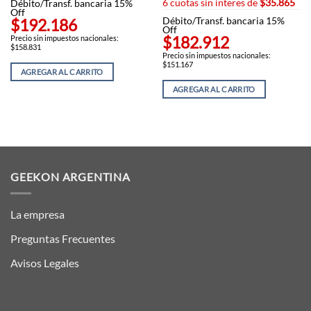
6 cuotas sin interes de
precio
$35.865
precio
Débito/Transf. bancaria 15%
original
actual
Off
$192.186
Débito/Transf. bancaria 15%
era:
es:
Off
$227.702,00.
$215.19
$182.912
Precio sin impuestos nacionales:
$158.831
Precio sin impuestos nacionales:
$151.167
AGREGAR AL CARRITO
AGREGAR AL CARRITO
GEEKON ARGENTINA
La empresa
Preguntas Frecuentes
Avisos Legales