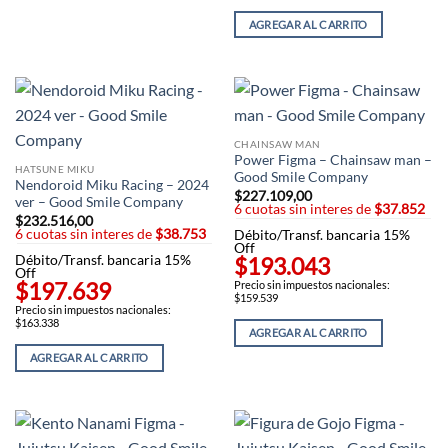
AGREGAR AL CARRITO
CHAINSAW MAN
Power Figma – Chainsaw man –
HATSUNE MIKU
Good Smile Company
Nendoroid Miku Racing – 2024
$
227.109,00
ver – Good Smile Company
6 cuotas sin interes de
$37.852
$
232.516,00
6 cuotas sin interes de
$38.753
Débito/Transf. bancaria 15%
Off
Débito/Transf. bancaria 15%
$193.043
Off
$197.639
Precio sin impuestos nacionales:
$159.539
Precio sin impuestos nacionales:
$163.338
AGREGAR AL CARRITO
AGREGAR AL CARRITO