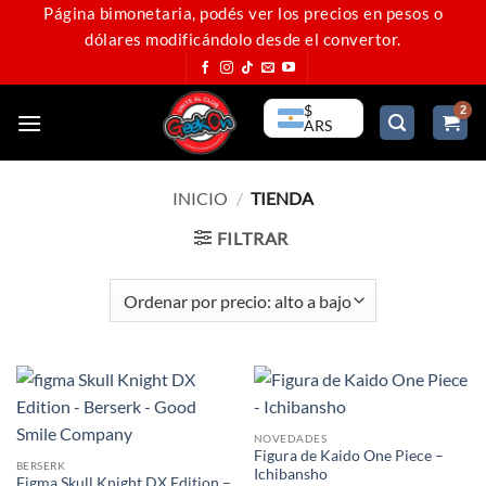
Saltar
Página bimonetaria, podés ver los precios en pesos o
dólares modificándolo desde el convertor.
al
contenido
$
ARS
INICIO
/
TIENDA
FILTRAR
NOVEDADES
Figura de Kaido One Piece –
BERSERK
Ichibansho
Figma Skull Knight DX Edition –