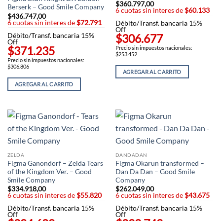
$
360.797,00
Berserk – Good Smile Company
6 cuotas sin interes de
$60.133
$
436.747,00
6 cuotas sin interes de
$72.791
Débito/Transf. bancaria 15%
Off
Débito/Transf. bancaria 15%
$306.677
Off
$371.235
Precio sin impuestos nacionales:
$253.452
Precio sin impuestos nacionales:
$306.806
AGREGAR AL CARRITO
AGREGAR AL CARRITO
ZELDA
DANDADAN
Figma Ganondorf – Zelda Tears
Figma Okarun transformed –
of the Kingdom Ver. – Good
Dan Da Dan – Good Smile
Smile Company
Company
$
334.918,00
$
262.049,00
6 cuotas sin interes de
$55.820
6 cuotas sin interes de
$43.675
Débito/Transf. bancaria 15%
Débito/Transf. bancaria 15%
Off
Off