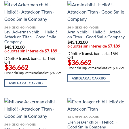
SHINGEKI NO KYOJIN
SHINGEKI NO KYOJIN
Levi Ackerman chibi – Hello!! –
Armin chibi – Hello!! – Attack
Attack on Titan – Good Smile
on Titan – Good Smile Company
Company
$
43.132,00
6 cuotas sin interes de
$7.189
$
43.132,00
6 cuotas sin interes de
$7.189
Débito/Transf. bancaria 15%
Off
Débito/Transf. bancaria 15%
$36.662
Off
$36.662
Precio sin impuestos nacionales: $30.299
Precio sin impuestos nacionales: $30.299
AGREGAR AL CARRITO
AGREGAR AL CARRITO
SHINGEKI NO KYOJIN
Eren Jeager chibi – Hello!! –
SHINGEKI NO KYOJIN
Good Smile Company