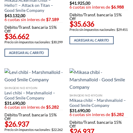
Mikasa Ackerman chibi –
$
41.925,00
Hello!! – Attack on Titan –
6 cuotas sin interes de
$6.988
Good Smile Company
Débito/Transf. bancaria 15%
$
43.132,00
Off
6 cuotas sin interes de
$7.189
$35.636
Débito/Transf. bancaria 15%
Precio sin impuestos nacionales: $29.451
Off
$36.662
AGREGAR AL CARRITO
Precio sin impuestos nacionales: $30.299
AGREGAR AL CARRITO
SHINGEKI NO KYOJIN
Levi chibi – Marshmalloid –
SHINGEKI NO KYOJIN
Good Smile Company
Mikasa chibi – Marshmalloid –
$
31.690,00
Good Smile Company
6 cuotas sin interes de
$5.282
$
31.690,00
6 cuotas sin interes de
$5.282
Débito/Transf. bancaria 15%
Off
$26.937
Débito/Transf. bancaria 15%
Off
$26.937
Precio sin impuestos nacionales: $22.262