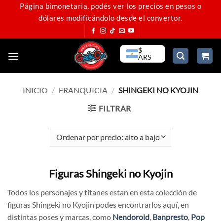
Saltar
Página bimonetaria, podés ver los precios en pesos o
dólares modificándolo desde el convertor.
al
contenido
$
ARS
INICIO
/
FRANQUICIA
/
SHINGEKI NO KYOJIN
FILTRAR
Figuras Shingeki no Kyojin
Todos los personajes y titanes estan en esta colección de
figuras Shingeki no Kyojin podes encontrarlos aquí, en
distintas poses y marcas, como
Nendoroid
,
Banpresto
,
Pop