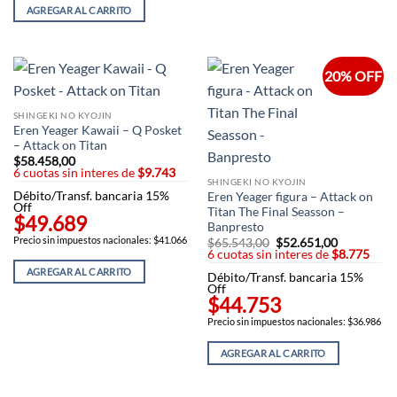
AGREGAR AL CARRITO
20% OFF
SHINGEKI NO KYOJIN
Eren Yeager Kawaii – Q Posket
– Attack on Titan
$
58.458,00
6 cuotas sin interes de
$9.743
SHINGEKI NO KYOJIN
Débito/Transf. bancaria 15%
Eren Yeager figura – Attack on
Off
Titan The Final Seasson –
$49.689
Banpresto
Precio sin impuestos nacionales: $41.066
$
65.543,00
El
$
52.651,00
El
6 cuotas sin interes de
precio
$8.775
precio
original
actual
AGREGAR AL CARRITO
Débito/Transf. bancaria 15%
era:
es:
Off
$65.543,00.
$52.651,00
$44.753
Precio sin impuestos nacionales: $36.986
AGREGAR AL CARRITO