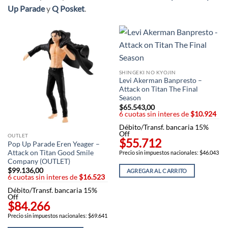
Up Parade
y
Q Posket
.
SHINGEKI NO KYOJIN
Levi Akerman Banpresto –
Attack on Titan The Final
Season
$
65.543,00
6 cuotas sin interes de
$10.924
Débito/Transf. bancaria 15%
Off
OUTLET
$55.712
Pop Up Parade Eren Yeager –
Attack on Titan Good Smile
Precio sin impuestos nacionales: $46.043
Company (OUTLET)
$
99.136,00
AGREGAR AL CARRITO
6 cuotas sin interes de
$16.523
Débito/Transf. bancaria 15%
Off
$84.266
Precio sin impuestos nacionales: $69.641