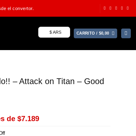
de el convertor.
$ ARS
CARRITO /
$
0,00
lo!! – Attack on Titan – Good
es de
$7.189
Off