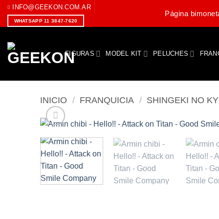
Saltar
INFO@GEEKON.COM.AR
Página bimoneta
al
WHATSAPP 11 3847-7620
contenido
FIGURAS
MODEL KIT
PELUCHES
FRAN
INICIO
/
FRANQUICIA
/
SHINGEKI NO KY