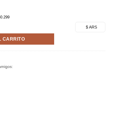
30.299
 on Titan - Good Smile Company cantidad
$ ARS
L CARRITO
amigos: