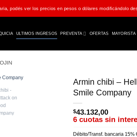
ria, podés ver los precios en pesos o dólares modificándolo des
QUICIA
ULTIMOS INGRESOS
PREVENTA
OFERTAS
MAYORISTA
OJIN
Armin chibi – Hel
Smile Company
43.132,00
$
6 cuotas sin inter
Débito/Transf. bancaria 15% 