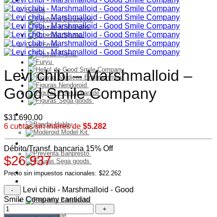
Bandai
Good Smile
Levi chibi – Marshmalloid –
Good Smile Company
Model Kit
$
31.690,00
6 cuotas sin interes de
$5.282
PELUCHES
Débito/Transf. bancaria 15% Off
$26.937
Franquicia
Precio sin impuestos nacionales: $22.262
Ultimos Ingresos
Levi chibi - Marshmalloid - Good
Preventa
Smile Company cantidad