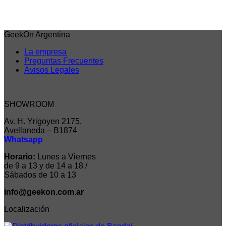
GeekOn Argentina
La empresa
Preguntas Frecuentes
Avisos Legales
SHOWROOM
Av. H. Yrigoyen 2175,
Avellaneda – B1874
Whatsapp
Horario:
Lunes a Viernes
de 9 a 13 y de 14 a 18 /
Sábados de 10 a 13
info@geekon.com.ar
Localización