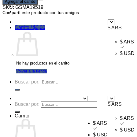
Agregar al carrito
Ofertas
SKU:
GSMA19519
Mayorista
Compartí este producto con tus amigos:
Carrito /
$
0,00
$ ARS
$ ARS
$ USD
No hay productos en el carrito.
Volver a la tienda
Buscar por:
Buscar por:
$ ARS
$ ARS
Carrito
$ ARS
$ ARS
$ USD
$ USD