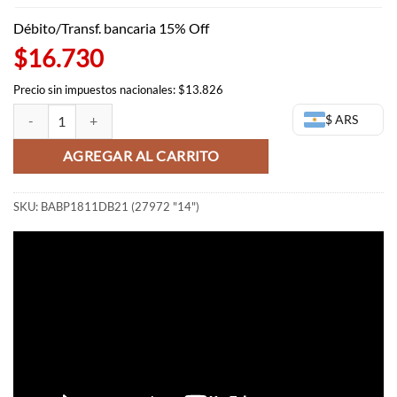
Débito/Transf. bancaria 15% Off
$16.730
Precio sin impuestos nacionales: $13.826
Mira Dragon Ball Heroes - WCF Vol 3 (OUTLET) cantidad
$ ARS
AGREGAR AL CARRITO
SKU:
BABP1811DB21 (27972 "14")