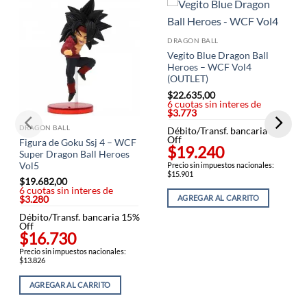
DRAGON BALL
Vegito Blue Dragon Ball
Heroes – WCF Vol4
(OUTLET)
$
22.635,00
6 cuotas sin interes de
$3.773
DRAGON BALL
Débito/Transf. bancaria 15%
Off
Figura de Goku Ssj 4 – WCF
$19.240
Super Dragon Ball Heroes
Precio sin impuestos nacionales:
Vol5
$15.901
$
19.682,00
6 cuotas sin interes de
AGREGAR AL CARRITO
$3.280
Débito/Transf. bancaria 15%
Off
$16.730
Precio sin impuestos nacionales:
$13.826
AGREGAR AL CARRITO