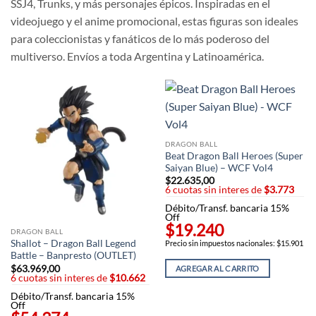
SSJ4, Trunks, y más personajes épicos. Inspiradas en el
videojuego y el anime promocional, estas figuras son ideales
para coleccionistas y fanáticos de lo más poderoso del
multiverso. Envíos a toda Argentina y Latinoamérica.
DRAGON BALL
Beat Dragon Ball Heroes (Super
Saiyan Blue) – WCF Vol4
$
22.635,00
6 cuotas sin interes de
$3.773
Débito/Transf. bancaria 15%
Off
$19.240
DRAGON BALL
Shallot – Dragon Ball Legend
Precio sin impuestos nacionales: $15.901
Battle – Banpresto (OUTLET)
$
63.969,00
AGREGAR AL CARRITO
6 cuotas sin interes de
$10.662
Débito/Transf. bancaria 15%
Off