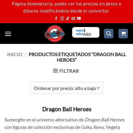
Saltar
Página bimonetaria, podés ver los precios en pesos o
dólares modificándolo desde el convertor.
al
contenido
$
ARS
INICIO
/
PRODUCTOS ETIQUETADOS “DRAGON BALL
HEROES”
FILTRAR
Dragon Ball Heroes
Sumergite en el universo alternativo de
Dragon Ball Heroes
con figuras de colección exclusivas de Goku Xeno, Vegeta