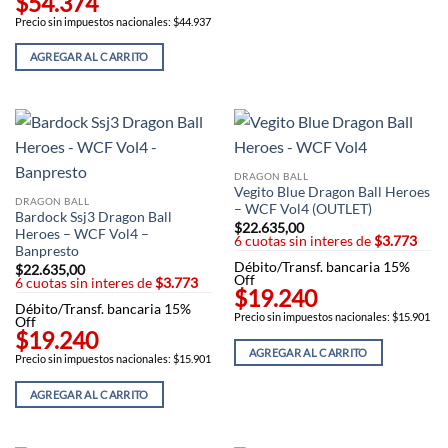
$54.374
Precio sin impuestos nacionales: $44.937
AGREGAR AL CARRITO
DRAGON BALL
Vegito Blue Dragon Ball Heroes
DRAGON BALL
– WCF Vol4 (OUTLET)
Bardock Ssj3 Dragon Ball
$
22.635,00
Heroes – WCF Vol4 –
6 cuotas sin interes de
$3.773
Banpresto
Débito/Transf. bancaria 15%
$
22.635,00
Off
6 cuotas sin interes de
$3.773
$19.240
Débito/Transf. bancaria 15%
Precio sin impuestos nacionales: $15.901
Off
$19.240
AGREGAR AL CARRITO
Precio sin impuestos nacionales: $15.901
AGREGAR AL CARRITO