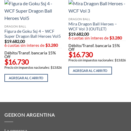
DRAGON BALL
Mira Dragon Ball Heroes –
DRAGON BALL
WCF Vol 3 (OUTLET)
Figura de Goku Ssj 4 – WCF
$
19.682,00
Super Dragon Ball Heroes Vol5
6 cuotas sin interes de
$3.280
$
19.682,00
6 cuotas sin interes de
$3.280
Débito/Transf. bancaria 15%
Off
Débito/Transf. bancaria 15%
$16.730
Off
$16.730
Precio sin impuestos nacionales: $13.826
Precio sin impuestos nacionales: $13.826
AGREGAR AL CARRITO
AGREGAR AL CARRITO
GEEKON ARGENTINA
La empresa