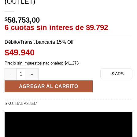
(OUTLET)
58.753,00
$
6 cuotas sin interes de
$9.792
Débito/Transf. bancaria 15% Off
$49.940
Precio sin impuestos nacionales: $41.273
Chibiusa Q Posket - Sailor Moon (OUTLET) cantidad
$ ARS
AGREGAR AL CARRITO
SKU:
BABP23687