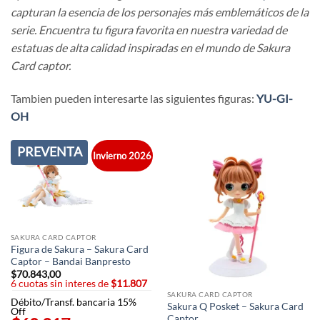
capturan la esencia de los personajes más emblemáticos de la
serie. Encuentra tu figura favorita en nuestra variedad de
estatuas de alta calidad inspiradas en el mundo de Sakura
Card captor.
Tambien pueden interesarte las siguientes figuras:
YU-GI-
OH
PREVENTA
Invierno 2026
SAKURA CARD CAPTOR
Figura de Sakura – Sakura Card
Captor – Bandai Banpresto
$
70.843,00
6 cuotas sin interes de
$11.807
SAKURA CARD CAPTOR
Débito/Transf. bancaria 15%
Sakura Q Posket – Sakura Card
Off
Captor