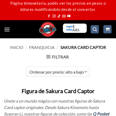
Saltar
Página bimonetaria, podés ver los precios en pesos o
dólares modificándolo desde el convertor.
al
contenido
$
ARS
INICIO
/
FRANQUICIA
/
SAKURA CARD CAPTOR
FILTRAR
Figura de Sakura Card Captor
Únete a un mundo mágico con nuestras figuras de Sakura
Card captor originales. Desde Sakura Kinomoto hasta
Syaoran Li, nuestras figuras de colección, como las
Q Posket