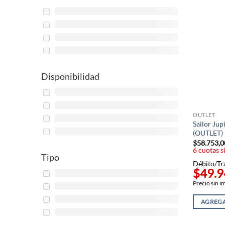
Disponibilidad
OUTLET
Sailor Jup
(OUTLET)
$
58.753,0
6 cuotas s
Tipo
Débito/Tr
$49.9
Precio sin 
AGREGA