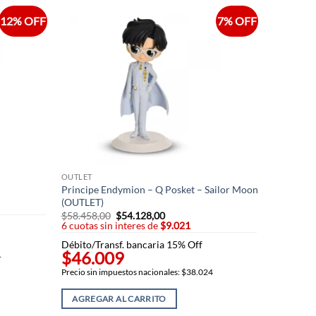
12% OFF
7% OFF
OUTLET
Principe Endymion – Q Posket – Sailor Moon
(OUTLET)
$
58.458,00
El
$
54.128,00
El
6 cuotas sin interes de
precio
$9.021
precio
original
actual
0.
Débito/Transf. bancaria 15% Off
era:
es:
$46.009
$58.458,00.
$54.128,00.
1
Precio sin impuestos nacionales: $38.024
AGREGAR AL CARRITO