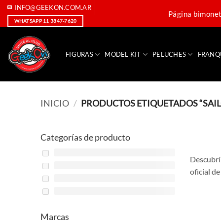
Saltar
INFO@GEEKON.COM.AR
Página bimoneta
al
WHATSAPP 11 3847-7620
contenido
FIGURAS
MODEL KIT
PELUCHES
FRANQ
INICIO
/
PRODUCTOS ETIQUETADOS “SAI
Categorías de producto
Descubrí 
oficial d
Marcas