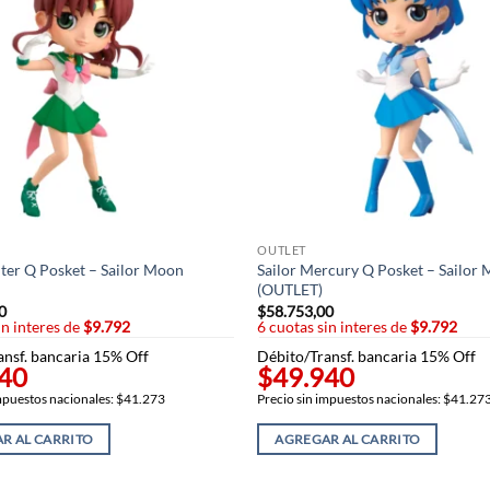
OUTLET
iter Q Posket – Sailor Moon
Sailor Mercury Q Posket – Sailor
(OUTLET)
0
$
58.753,00
in interes de
$9.792
6 cuotas sin interes de
$9.792
ansf. bancaria 15% Off
Débito/Transf. bancaria 15% Off
40
$49.940
impuestos nacionales: $41.273
Precio sin impuestos nacionales: $41.27
R AL CARRITO
AGREGAR AL CARRITO