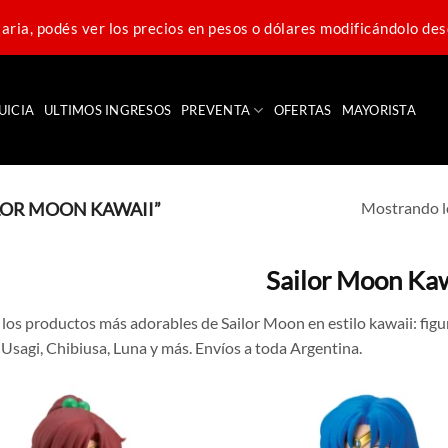
ria, podés ver los precios en pesos o dólares modificándolo des
UICIA
ULTIMOS INGRESOS
PREVENTA
OFERTAS
MAYORISTA
Mostrando lo
LOR MOON KAWAII”
Sailor Moon Ka
los productos más adorables de Sailor Moon en estilo kawaii: figur
e Usagi, Chibiusa, Luna y más. Envíos a toda Argentina.