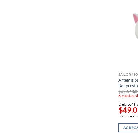
SAILOR M
Artemis Sa
Banprest
$
65.543,0
6 cuotas s
Débito/Tr
$49.0
Precio sin 
AGREGA