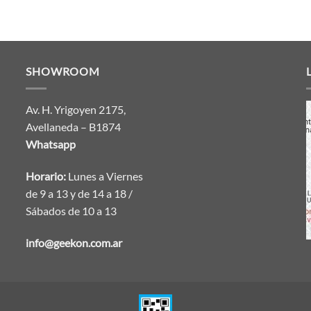
SHOWROOM
Av. H. Yrigoyen 2175,
Avellaneda – B1874
Whatsapp
Horario:
Lunes a Viernes
de 9 a 13 y de 14 a 18 /
Sábados de 10 a 13
info@geekon.com.ar