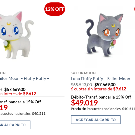
12% OFF
OON
SAILOR MOON
ilor Moon – Fluffy Puffy –
Luna Fluffy Puffy – Sailor Moon
o
$
65.543,00
El
$
57.669,00
El
6 cuotas sin interes de
precio
$9.612
precio
0
El
$
57.669,00
El
original
actual
in interes de
precio
$9.612
precio
Débito/Transf. bancaria 15% Off
era:
es:
original
actual
$49.019
$65.543,00.
$57.669,0
ansf. bancaria 15% Off
era:
es:
19
$65.543,00.
$57.669,00.
Precio sin impuestos nacionales: $40.51
impuestos nacionales: $40.511
AGREGAR AL CARRITO
R AL CARRITO