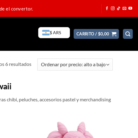
de el convertor.
$ ARS
CARRITO /
$
0,00
s 6 resultados
Ordenado
por
precio:
waii
de
mayor
as chibi, peluches, accesorios pastel y merchandising
a
menor