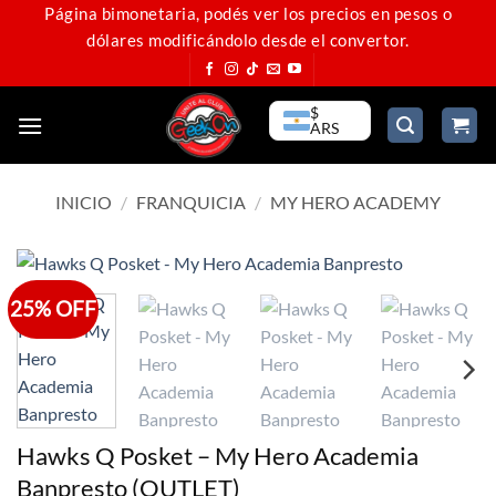
Saltar
Página bimonetaria, podés ver los precios en pesos o
dólares modificándolo desde el convertor.
al
contenido
$
ARS
INICIO
/
FRANQUICIA
/
MY HERO ACADEMY
25% OFF
Hawks Q Posket – My Hero Academia
Banpresto (OUTLET)