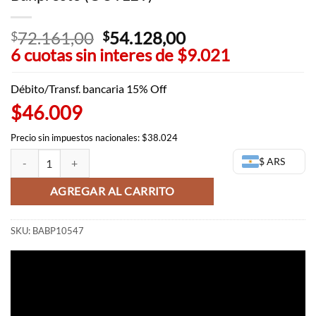
72.161,00
El
54.128,00
El
$
$
6 cuotas sin interes de
precio
$9.021
precio
original
actual
era:
es:
Débito/Transf. bancaria 15% Off
$72.161,00.
$54.128,00.
$46.009
Precio sin impuestos nacionales: $38.024
Hawks Q Posket - My Hero Academia Banpresto (OUTLET) cantidad
$ ARS
AGREGAR AL CARRITO
SKU:
BABP10547