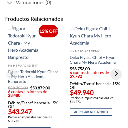
Valoraciones (0)
Productos Relacionados
13% OFF
MY HERO ACADEMY
Deku Figura Chibi – Kyun
Chara My Hero Academia
MY HERO ACADEMY
$
58.753,00
Figura Todoroki Kyun Chara
6 cuotas sin interes de
$9.792
– My Hero Academia
Banpresto
Débito/Transf. bancaria 15%
Off
$
58.753,00
El
$
50.879,00
El
$49.940
6 cuotas sin interes de
precio
precio
$8.480
original
actual
Precio sin impuestos nacionales:
era:
es:
$41.273
Débito/Transf. bancaria 15%
$58.753,00.
$50.879,00.
Off
$43.247
AGREGAR AL CARRITO
Precio sin impuestos nacionales:
$35.741