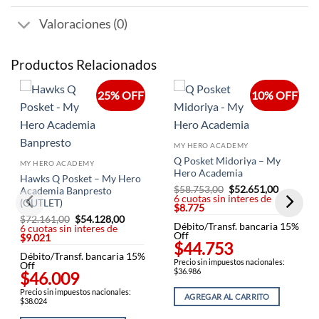
Valoraciones (0)
Productos Relacionados
25% OFF
10% OFF
MY HERO ACADEMY
Q Posket Midoriya – My
MY HERO ACADEMY
Hero Academia
Hawks Q Posket – My Hero
$
58.753,00
El
$
52.651,00
El
Academia Banpresto
6 cuotas sin interes de
precio
precio
(OUTLET)
$8.775
original
actual
era:
es:
$
72.161,00
El
$
54.128,00
El
Débito/Transf. bancaria 15%
$58.753,00.
$52.651,
6 cuotas sin interes de
precio
precio
Off
$9.021
original
actual
$44.753
era:
es:
Débito/Transf. bancaria 15%
$72.161,00.
$54.128,00.
Precio sin impuestos nacionales:
Off
$36.986
$46.009
Precio sin impuestos nacionales:
AGREGAR AL CARRITO
$38.024