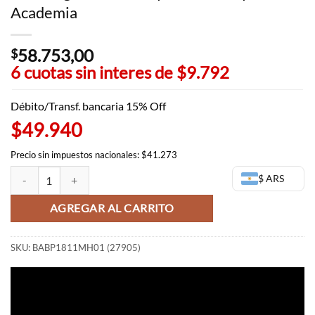
Academia
58.753,00
$
6 cuotas sin interes de
$9.792
Débito/Transf. bancaria 15% Off
$49.940
Precio sin impuestos nacionales: $41.273
Deku Figura Chibi - Kyun Chara My Hero Academia cantidad
$ ARS
AGREGAR AL CARRITO
SKU:
BABP1811MH01 (27905)