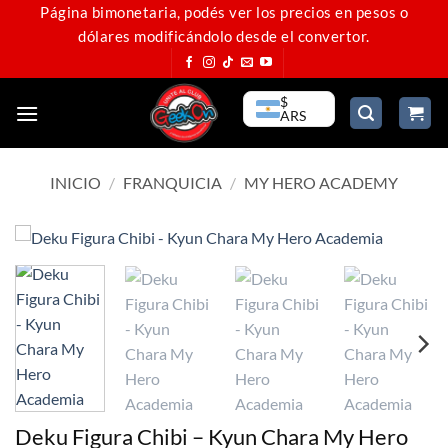
Saltar
Página bimonetaria, podés ver los precios en pesos o
dólares modificándolo desde el convertor.
al
contenido
$
ARS
INICIO
/
FRANQUICIA
/
MY HERO ACADEMY
Deku Figura Chibi – Kyun Chara My Hero