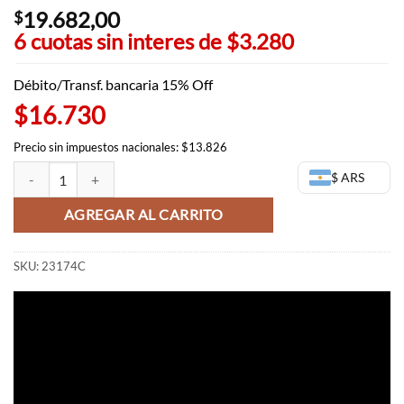
19.682,00
$
6 cuotas sin interes de
$3.280
Débito/Transf. bancaria 15% Off
$16.730
Precio sin impuestos nacionales: $13.826
Rokuro Kimetsu no Yaiba - WCF You're in the presence of Muzan (OU
$ ARS
AGREGAR AL CARRITO
SKU:
23174C