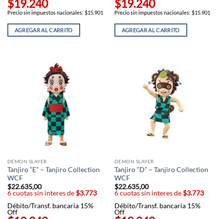
$19.240
$19.240
Precio sin impuestos nacionales: $15.901
Precio sin impuestos nacionales: $15.901
AGREGAR AL CARRITO
AGREGAR AL CARRITO
DEMON SLAYER
DEMON SLAYER
Tanjiro “E” – Tanjiro Collection
Tanjiro “D” – Tanjiro Collection
WCF
WCF
$
22.635,00
$
22.635,00
6 cuotas sin interes de
$3.773
6 cuotas sin interes de
$3.773
Débito/Transf. bancaria 15%
Débito/Transf. bancaria 15%
Off
Off