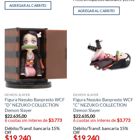
AGREGAR AL CARRITO
AGREGAR AL CARRITO
DEMON SLAYER
DEMON SLAYER
Figura Nezuko Banpresto WCF
Figura Nezuko Banpresto WCF
“D” NEZUKO COLLECTION
“C” NEZUKO COLLECTION
Demon Slayer
Demon Slayer
$
22.635,00
$
22.635,00
6 cuotas sin interes de
$3.773
6 cuotas sin interes de
$3.773
Débito/Transf. bancaria 15%
Débito/Transf. bancaria 15%
Off
Off
$19.240
$19.240