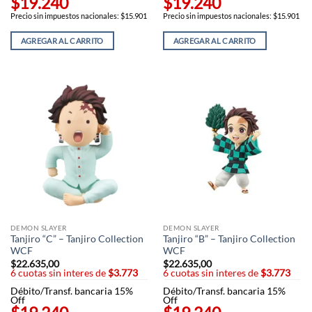
$19.240
$19.240
Precio sin impuestos nacionales: $15.901
Precio sin impuestos nacionales: $15.901
AGREGAR AL CARRITO
AGREGAR AL CARRITO
DEMON SLAYER
DEMON SLAYER
Tanjiro “C” – Tanjiro Collection
Tanjiro “B” – Tanjiro Collection
WCF
WCF
$
22.635,00
$
22.635,00
6 cuotas sin interes de
$3.773
6 cuotas sin interes de
$3.773
Débito/Transf. bancaria 15%
Débito/Transf. bancaria 15%
Off
Off