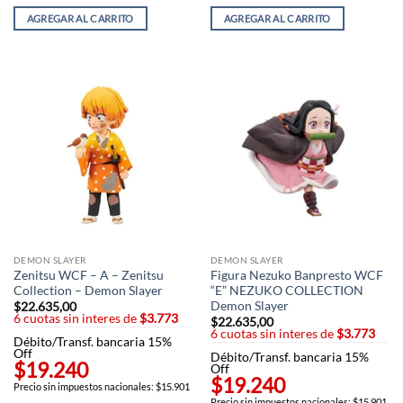
AGREGAR AL CARRITO
AGREGAR AL CARRITO
DEMON SLAYER
DEMON SLAYER
Zenitsu WCF – A – Zenitsu
Figura Nezuko Banpresto WCF
Collection – Demon Slayer
“E” NEZUKO COLLECTION
Demon Slayer
$
22.635,00
6 cuotas sin interes de
$3.773
$
22.635,00
6 cuotas sin interes de
$3.773
Débito/Transf. bancaria 15%
Off
Débito/Transf. bancaria 15%
$19.240
Off
$19.240
Precio sin impuestos nacionales: $15.901
Precio sin impuestos nacionales: $15.901