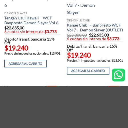
DEMON SLAYER
Tengen Uzui Kawaii – WCF
DEMON SLAYER
Banpresto Demon Slayer Vol 6
Kanae Chibi – Banpresto WCF
$
22.635,00
Vol 7 – Demon Slayer (OUTLET)
6 cuotas sin interes de
$3.773
$
28.308,00
El
$
22.635,00
El
6 cuotas sin interes de
precio
$3.773
precio
Débito/Transf. bancaria 15%
original
actual
Off
$19.240
Débito/Transf. bancaria 15%
era:
es:
Off
$28.308,00.
$22.635,00
$19.240
Precio sin impuestos nacionales: $15.901
Precio sin impuestos nacionales: $15.901
AGREGAR AL CARRITO
AGREGAR AL CARRITO
20% OFF
20% OFF
DEMON SLAYER
Naho Demon Slayer – Kimetsu
DEMON SLAYER