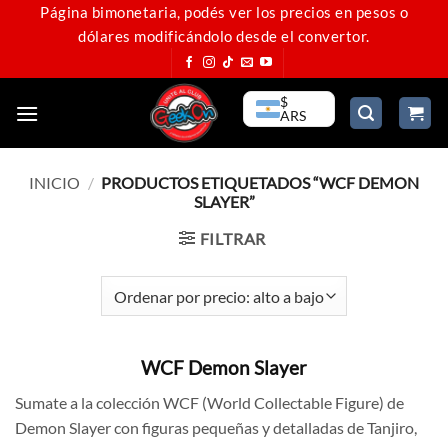
Saltar
Página bimonetaria, podés ver los precios en pesos o
dólares modificándolo desde el convertor.
al
contenido
$
ARS
INICIO
/
PRODUCTOS ETIQUETADOS “WCF DEMON
SLAYER”
FILTRAR
WCF Demon Slayer
Sumate a la colección WCF (World Collectable Figure) de
Demon Slayer con figuras pequeñas y detalladas de Tanjiro,