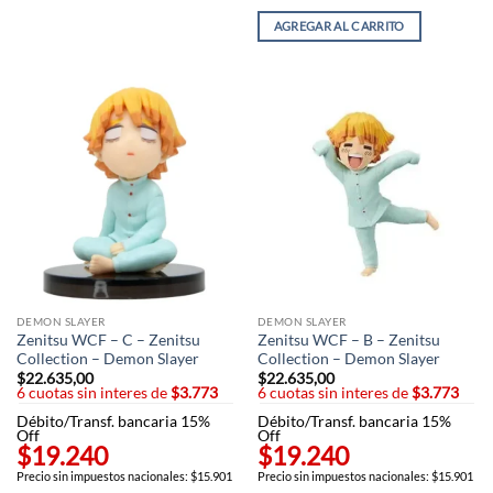
AGREGAR AL CARRITO
DEMON SLAYER
DEMON SLAYER
Zenitsu WCF – C – Zenitsu
Zenitsu WCF – B – Zenitsu
Collection – Demon Slayer
Collection – Demon Slayer
$
22.635,00
$
22.635,00
6 cuotas sin interes de
$3.773
6 cuotas sin interes de
$3.773
Débito/Transf. bancaria 15%
Débito/Transf. bancaria 15%
Off
Off
$19.240
$19.240
Precio sin impuestos nacionales: $15.901
Precio sin impuestos nacionales: $15.901