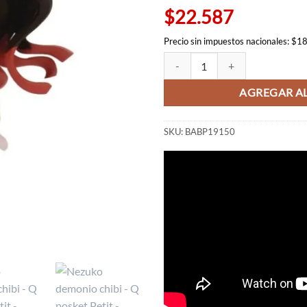
$22.587
Precio sin impuestos nacionales: $1
Nezuko demonio chibi - Q posket 
AGREGAR AL
SKU:
BABP19150