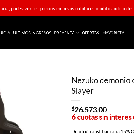
ria, podés ver los precios en pesos o dólares modificándolo des
UICIA
ULTIMOS INGRESOS
PREVENTA
OFERTAS
MAYORISTA
Nezuko demonio c
Slayer
26.573,00
$
6 cuotas sin interes
Débito/Transf. bancaria 15% O