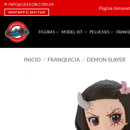
Saltar
INFO@GEEKON.COM.AR
Página bimoneta
al
WHATSAPP 11 3847-7620
contenido
FIGURAS
MODEL KIT
PELUCHES
FRANQ
INICIO
/
FRANQUICIA
/
DEMON SLAYER