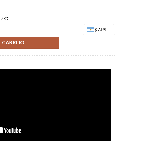
8.667
Petit - Demon Slayer cantidad
$ ARS
 CARRITO