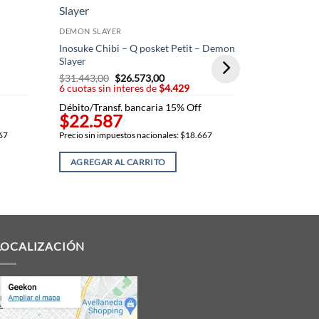
DEMON SLAY
Zenitsu Chi
DEMON SLAYER
Slayer
Inosuke Chibi – Q posket Petit – Demon
$
31.443,00
Slayer
6 cuotas sin
$
31.443,00
El
$
26.573,00
El
6 cuotas sin interes de
precio
$4.429
precio
Débito/Trans
original
actual
$22.58
Débito/Transf. bancaria 15% Off
era:
es:
$22.587
00.
$31.443,00.
$26.573,00.
Precio sin imp
667
Precio sin impuestos nacionales: $18.667
AGREGAR 
AGREGAR AL CARRITO
LOCALIZACIÓN