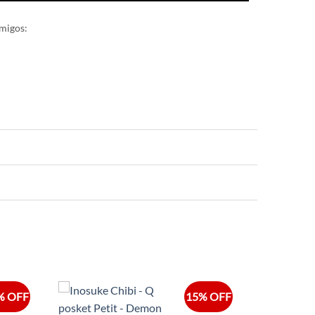
migos:
% OFF
15% OFF