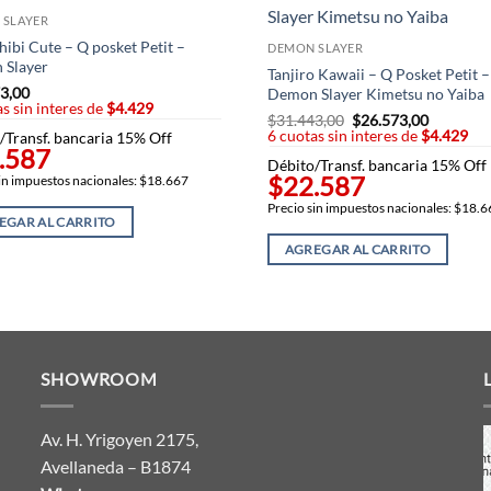
 SLAYER
hibi Cute – Q posket Petit –
DEMON SLAYER
 Slayer
Tanjiro Kawaii – Q Posket Petit –
3,00
Demon Slayer Kimetsu no Yaiba
s sin interes de
$4.429
$
31.443,00
El
$
26.573,00
El
6 cuotas sin interes de
precio
$4.429
precio
/Transf. bancaria 15% Off
original
actual
.587
Débito/Transf. bancaria 15% Off
era:
es:
$22.587
$31.443,00.
$26.573,
in impuestos nacionales: $18.667
Precio sin impuestos nacionales: $18.
EGAR AL CARRITO
AGREGAR AL CARRITO
SHOWROOM
Av. H. Yrigoyen 2175,
Avellaneda – B1874