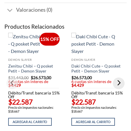
Valoraciones (0)
Productos Relacionados
15% OFF
DEMON SLAYER
DEMON SLAYER
Zenitsu Chibi – Q posket
Daki Chibi Cute – Q posket
Petit – Demon Slayer
Petit – Demon Slayer
$
31.443,00
El
$
26.573,00
El
$
26.573,00
6 cuotas sin interes de
precio
precio
6 cuotas sin interes de
$4.429
original
actual
$4.429
era:
es:
Débito/Transf. bancaria 15%
$31.443,00.
$26.573,00.
Débito/Transf. bancaria 15%
Off
Off
$22.587
$22.587
Precio sin impuestos nacionales:
Precio sin impuestos nacionales:
$18.667
$18.667
AGREGAR AL CARRITO
AGREGAR AL CARRITO