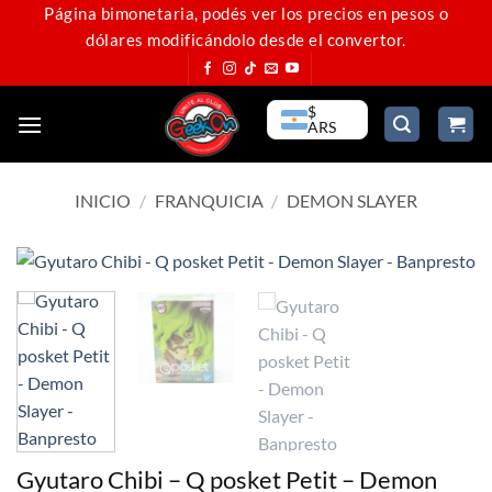
Saltar
Página bimonetaria, podés ver los precios en pesos o
dólares modificándolo desde el convertor.
al
contenido
$
ARS
INICIO
/
FRANQUICIA
/
DEMON SLAYER
Gyutaro Chibi – Q posket Petit – Demon