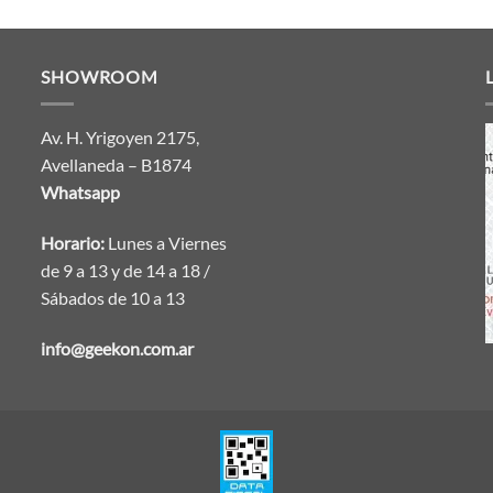
SHOWROOM
Av. H. Yrigoyen 2175,
Avellaneda – B1874
Whatsapp
Horario:
Lunes a Viernes
de 9 a 13 y de 14 a 18 /
Sábados de 10 a 13
info@geekon.com.ar