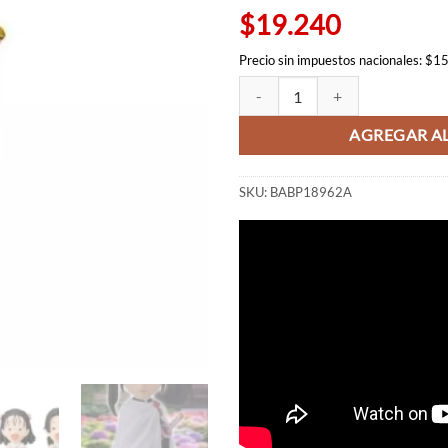
$28.30
$19.240
Precio sin impuestos nacionales: $1
Kanao Chibi - Demon Slayer Banp
AGREGAR AL
SKU:
BABP18962A