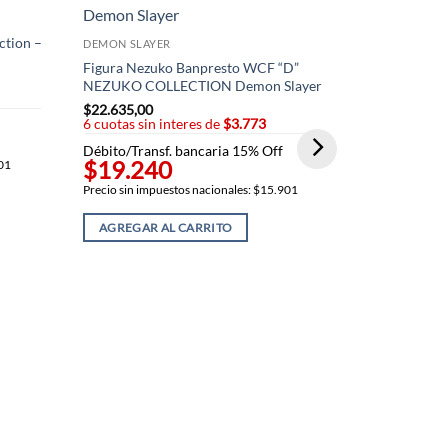
ction –
DEMON SLAYER
Figura Nezuko Banpresto WCF “D”
NEZUKO COLLECTION Demon Slayer
$
22.635,00
6 cuotas sin interes de
$3.773
Débito/Transf. bancaria 15% Off
$19.240
901
Precio sin impuestos nacionales: $15.901
DEMON SLAY
AGREGAR AL CARRITO
Zenitsu WCF 
Demon Slay
$
22.635,00
6 cuotas sin
Débito/Trans
$19.24
Precio sin imp
AGREGAR 