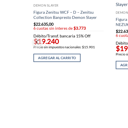
DEMON SLAYER
Figura Zenitsu WCF – D – Zenitsu
DEMON
Collection Banpresto Demon Slayer
Figura
$
22.635,00
NEZUK
6 cuotas sin interes de
$3.773
$
22.63
6 cuota
Débito/Transf. bancaria 15% Off
$19.240
Débito
$19
Precio sin impuestos nacionales: $15.901
Precio s
AGREGAR AL CARRITO
AGR