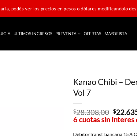
ria, podés ver los precios en pesos o dólares modificándolo des
UICIA
ULTIMOS INGRESOS
PREVENTA
OFERTAS
MAYORISTA
Kanao Chibi – D
Vol 7
28.308,00
El
22.63
$
$
6 cuotas sin interes
precio
original
era:
Débito/Transf. bancaria 15% O