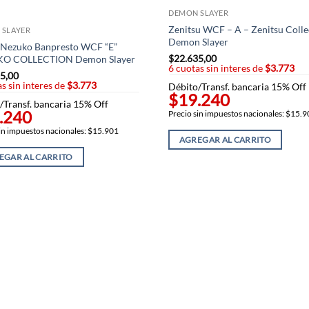
DEMON SLAYER
Zenitsu WCF – A – Zenitsu Colle
 SLAYER
Demon Slayer
 Nezuko Banpresto WCF “E”
$
22.635,00
O COLLECTION Demon Slayer
6 cuotas sin interes de
$3.773
5,00
s sin interes de
$3.773
Débito/Transf. bancaria 15% Off
$19.240
/Transf. bancaria 15% Off
.240
Precio sin impuestos nacionales: $15.
in impuestos nacionales: $15.901
AGREGAR AL CARRITO
EGAR AL CARRITO