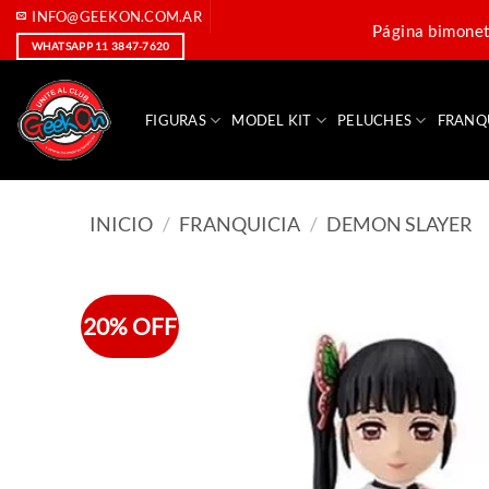
Saltar
INFO@GEEKON.COM.AR
Página bimoneta
al
WHATSAPP 11 3847-7620
contenido
FIGURAS
MODEL KIT
PELUCHES
FRANQ
INICIO
/
FRANQUICIA
/
DEMON SLAYER
20% OFF