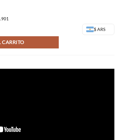
8,00.
$22.635,00.
5.901
resto - WCF Vol 7 cantidad
$ ARS
 CARRITO