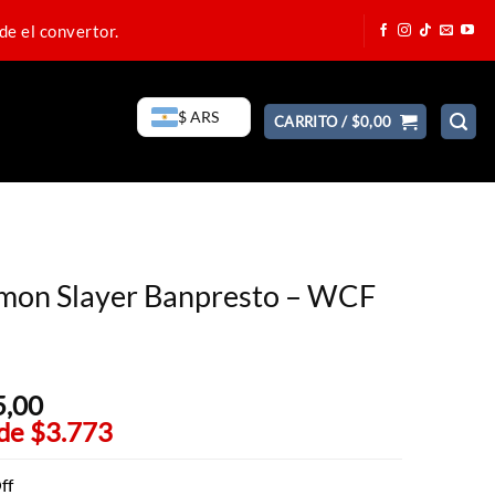
de el convertor.
$ ARS
CARRITO /
$
0,00
emon Slayer Banpresto – WCF
5,00
El
 de
$3.773
precio
actual
es:
ff