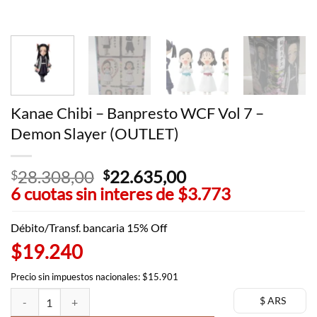
Kanae Chibi – Banpresto WCF Vol 7 –
Demon Slayer (OUTLET)
28.308,00
El
22.635,00
El
$
$
6 cuotas sin interes de
precio
$3.773
precio
original
actual
era:
es:
Débito/Transf. bancaria 15% Off
$28.308,00.
$22.635,00.
$19.240
Precio sin impuestos nacionales: $15.901
Kanae Chibi - Banpresto WCF Vol 7 - Demon Slayer (OUTLET) cantida
$ ARS