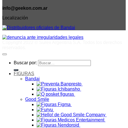
info@geekon.com.ar
Localización
Copyright 2022 © Surex Argentina S.A. Todos los derechos
reservados.
Buscar por:
FIGURAS
Bandai
Good Smile