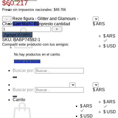
$60.217
Ofertas
Precio sin impuestos nacionales: $49.766
Mayorista
Reze figura - Glitter and Glamours -
Carrito /
$
0,00
Chainsaw Man - Banpresto cantidad
$ ARS
Agregar al carrito
$ ARS
SKU:
BABP74592-1
Compartí este producto con tus amigos:
$ USD
No hay productos en el carrito.
Volver a la tienda
Buscar por:
Buscar por:
$ ARS
$ ARS
Carrito
$ ARS
$ ARS
$ USD
$ USD