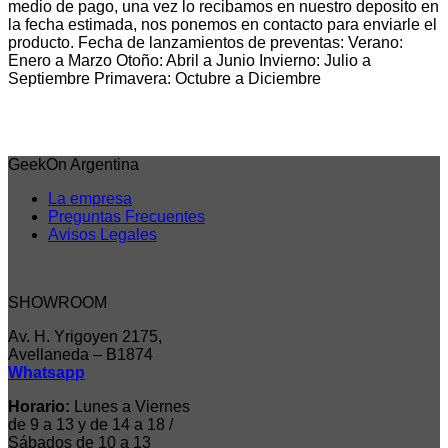
medio de pago, una vez lo recibamos en nuestro deposito en
la fecha estimada, nos ponemos en contacto para enviarle el
producto. Fecha de lanzamientos de preventas: Verano:
Enero a Marzo Otoño: Abril a Junio Invierno: Julio a
Septiembre Primavera: Octubre a Diciembre
GeekOn Argentina
La empresa
Preguntas Frecuentes
Avisos Legales
SHOWROOM
Av. H. Yrigoyen 2175,
Avellaneda – B1874
Whatsapp
Horario:
Lunes a Viernes
de 9 a 13 y de 14 a 18 /
Sábados de 10 a 13