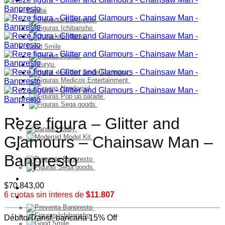
Bandai
Good Smile
Model Kit
Reze figura – Glitter and
Glamours – Chainsaw Man –
PELUCHES
Banpresto
Franquicia
$
70.843,00
Ultimos Ingresos
6 cuotas sin interes de
$11.807
Preventa
Débito/Transf. bancaria 15% Off