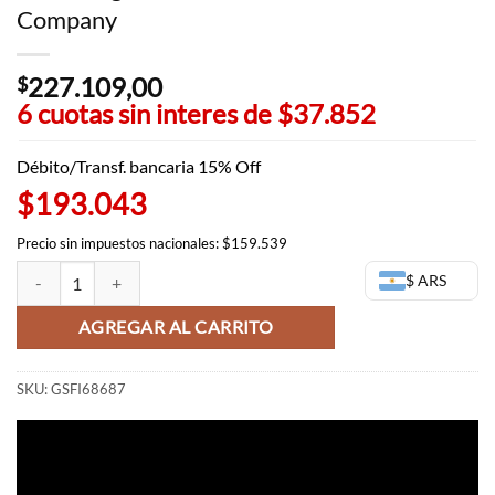
Company
227.109,00
$
6 cuotas sin interes de
$37.852
Débito/Transf. bancaria 15% Off
$193.043
Precio sin impuestos nacionales: $159.539
Power Figma - Chainsaw man - Good Smile Company cantidad
$ ARS
AGREGAR AL CARRITO
SKU:
GSFI68687