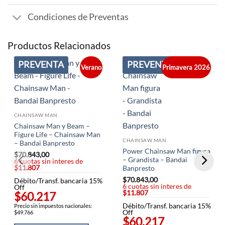
Condiciones de Preventas
Productos Relacionados
PREVENTA
PREVENTA
Verano
Primavera 2026
CHAINSAW MAN
Chainsaw Man y Beam –
Figure Life – Chainsaw Man
CHAINSAW MAN
– Bandai Banpresto
Power Chainsaw Man figura
$
70.843,00
– Grandista – Bandai
6 cuotas sin interes de
$11.807
Banpresto
$
70.843,00
Débito/Transf. bancaria 15%
6 cuotas sin interes de
Off
$11.807
$60.217
Débito/Transf. bancaria 15%
Precio sin impuestos nacionales:
Off
$49.766
$60.217