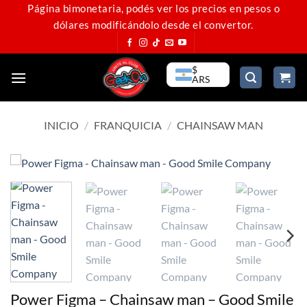
Saltar
Página bimonetaria, podés ver los precios en pesos o
dólares modificándolo desde el convertor.
al
contenido
$
ARS
INICIO
/
FRANQUICIA
/
CHAINSAW MAN
Power Figma – Chainsaw man – Good Smile