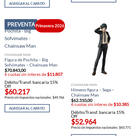
AGREGAR AL CARRITO
PREVENTA
Primavera 2026
CHAINSAW MAN
Figura de Pochita – Big
Sofvimates – Chainsaw Man
$
70.843,00
6 cuotas sin interes de
$11.807
Débito/Transf. bancaria 15%
CHAINSAW MAN
Off
$60.217
Himeno figura – Sega –
Chainsaw Man
Precio sin impuestos nacionales: $49.766
$
62.310,00
6 cuotas sin interes de
$10.385
AGREGAR AL CARRITO
Débito/Transf. bancaria 15%
Off
$52.964
Precio sin impuestos nacionales: $43.771