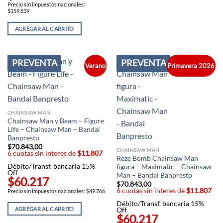
Precio sin impuestos nacionales:
$159.539
AGREGAR AL CARRITO
PREVENTA
PREVENTA
Verano
Primavera 2026
CHAINSAW MAN
Chainsaw Man y Beam – Figure
Life – Chainsaw Man – Bandai
Banpresto
$
70.843,00
CHAINSAW MAN
6 cuotas sin interes de
$11.807
Reze Bomb Chainsaw Man
Débito/Transf. bancaria 15%
figura – Maximatic – Chainsaw
Off
Man – Bandai Banpresto
$60.217
$
70.843,00
6 cuotas sin interes de
$11.807
Precio sin impuestos nacionales: $49.766
Débito/Transf. bancaria 15%
AGREGAR AL CARRITO
Off
$60.217