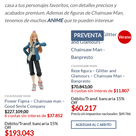
casa a tus personajes favoritos, con detalles precisos y
acabados premium. Ademas de figuras de Chainsaw Man,
tenemos de muchos
ANIME
que te pueden interesar
PREVENTA
Verano
CHAINSAW MAN
Reze figura – Glitter and
Glamours – Chainsaw Man –
Banpresto
$
70.843,00
6 cuotas sin interes de
$11.807
CHAINSAW MAN
Débito/Transf. bancaria 15%
Power Figma – Chainsaw man –
Off
$60.217
Good Smile Company
$
227.109,00
Precio sin impuestos nacionales: $49.766
6 cuotas sin interes de
$37.852
Débito/Transf. bancaria 15%
AGREGAR AL CARRITO
Off
$193.043