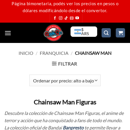
Saltar
Página bimonetaria, podés ver los precios en pesos o
dólares modificándolo desde el convertor.
al
contenido
$
ARS
INICIO
/
FRANQUICIA
/
CHAINSAW MAN
FILTRAR
Chainsaw Man Figuras
Descubre la colección de Chainsaw Man Figuras, el anime de
terror y acción que ha conquistado a fans de todo el mundo.
La colección oficial de Bandai
Banpresto
te permite llevar a