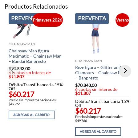
Productos Relacionados
PREVENTA
PREVENTA
Primavera 2026
Verano
CHAINSAW MAN
Chainsaw Man figura –
Maximatic – Chainsaw Man
CHAINSAW MAN
– Bandai Banpresto
Reze figura – Glitter and
$
70.843,00
6 cuotas sin interes de
Glamours – Chainsaw Man
$11.807
– Banpresto
Débito/Transf. bancaria 15%
$
70.843,00
Off
6 cuotas sin interes de
$60.217
$11.807
Precio sin impuestos nacionales:
Débito/Transf. bancaria 15%
$49.766
Off
$60.217
AGREGAR AL CARRITO
Precio sin impuestos nacionales:
$49.766
AGREGAR AL CARRITO