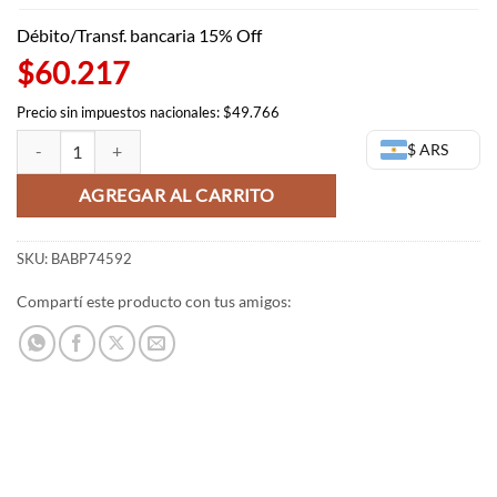
Débito/Transf. bancaria 15% Off
$60.217
Precio sin impuestos nacionales: $49.766
Chainsaw Man y Beam - Figure Life - Chainsaw Man - Bandai Banprest
$ ARS
AGREGAR AL CARRITO
SKU:
BABP74592
Compartí este producto con tus amigos: