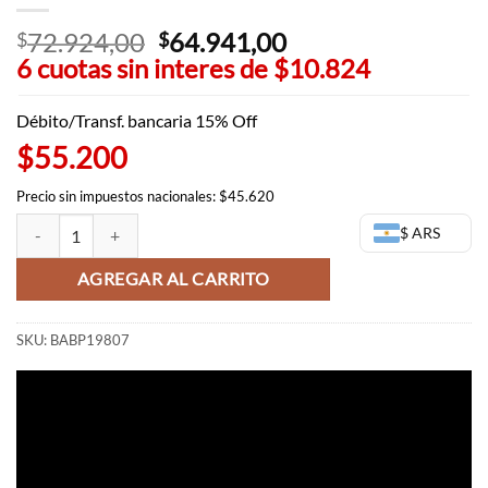
72.924,00
El
64.941,00
El
$
$
6 cuotas sin interes de
precio
$10.824
precio
original
actual
era:
es:
Débito/Transf. bancaria 15% Off
$72.924,00.
$64.941,00.
$55.200
Precio sin impuestos nacionales: $45.620
Chachamaru - Fluffy Puffy - Kimetsu no Yaiba - Banpresto cantidad
$ ARS
AGREGAR AL CARRITO
SKU:
BABP19807