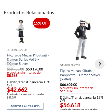
Productos Relacionados
15% OFF
DEMON SLAYER
Figura de Muzan Kibutsuji –
Demon Series Vol 6 –
Demon Slayer
DEMON SLAYER
$
58.753,00
El
$
50.190,00
El
Figura Muzan Kibutsuji –
6 cuotas sin interes de
precio
precio
Banpresto – Demon Slayer
$8.365
original
actual
era:
es:
(outlet)
Débito/Transf. bancaria 15%
$58.753,00.
$50.190,00.
$
66.609,00
Off
6 cuotas sin interes de
$42.662
$11.102
Precio sin impuestos nacionales:
Débito/Transf. bancaria 15%
$35.257
Off
$56.618
AGREGAR AL CARRITO
Precio sin impuestos nacionales: