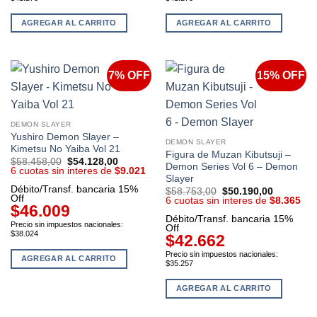
AGREGAR AL CARRITO
AGREGAR AL CARRITO
7% OFF
15% OFF
DEMON SLAYER
Yushiro Demon Slayer –
DEMON SLAYER
Kimetsu No Yaiba Vol 21
Figura de Muzan Kibutsuji –
$
58.458,00
El
$
54.128,00
El
Demon Series Vol 6 – Demon
6 cuotas sin interes de
precio
$9.021
precio
Slayer
original
actual
Débito/Transf. bancaria 15%
era:
es:
$
58.753,00
El
$
50.190,00
El
Off
$58.458,00.
$54.128,00.
6 cuotas sin interes de
precio
$8.365
precio
$46.009
original
actual
Débito/Transf. bancaria 15%
era:
es:
Precio sin impuestos nacionales:
Off
$58.753,00.
$50.190,
$38.024
$42.662
Precio sin impuestos nacionales:
AGREGAR AL CARRITO
$35.257
AGREGAR AL CARRITO