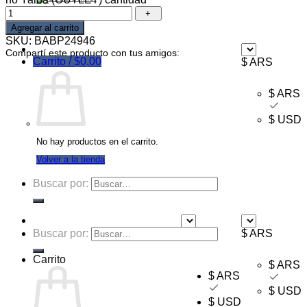
Ofertas
Mayorista
Agregar al carrito
SKU:
BABP24946
Compartí este producto con tus amigos:
Carrito /
$
0,00
$ ARS
$ ARS
$ USD
No hay productos en el carrito.
Volver a la tienda
Buscar por:
Buscar por:
$ ARS
$ ARS
Carrito
$ ARS
$ ARS
$ USD
$ USD