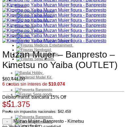
Bandai
Good Smile
Muzan Mujer – Banpresto –
Kimetsu no Yaiba (OUTLET)
Model Kit
$
60.441,00
PELUCHES
6 cuotas sin interes de
$10.074
Débito/Transf. bancaria 15% Off
Franquicia
$51.375
Ultimos Ingresos
Preventa
Precio sin impuestos nacionales: $42.459
Muzan Mujer - Banpresto - Kimetsu
no Yaiba (OUTLET) cantidad