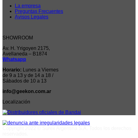
La empresa
Preguntas Frecuentes
Avisos Legales
SHOWROOM
Av. H. Yrigoyen 2175,
Avellaneda – B1874
Whatsapp
Horario:
Lunes a Viernes
de 9 a 13 y de 14 a 18 /
Sábados de 10 a 13
info@geekon.com.ar
Localización
Copyright 2022 © Surex Argentina S.A. Todos los derechos
reservados.