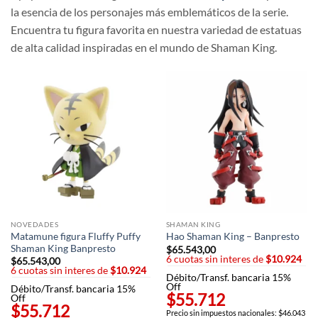
la esencia de los personajes más emblemáticos de la serie.
Encuentra tu figura favorita en nuestra variedad de estatuas
de alta calidad inspiradas en el mundo de Shaman King.
NOVEDADES
SHAMAN KING
Matamune figura Fluffy Puffy
Hao Shaman King – Banpresto
Shaman King Banpresto
$
65.543,00
6 cuotas sin interes de
$10.924
$
65.543,00
6 cuotas sin interes de
$10.924
Débito/Transf. bancaria 15%
Off
Débito/Transf. bancaria 15%
$55.712
Off
$55.712
Precio sin impuestos nacionales: $46.043