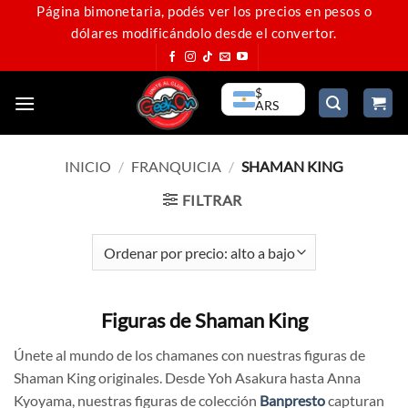
Saltar
Página bimonetaria, podés ver los precios en pesos o
dólares modificándolo desde el convertor.
al
contenido
$
ARS
INICIO
/
FRANQUICIA
/
SHAMAN KING
FILTRAR
Figuras de Shaman King
Únete al mundo de los chamanes con nuestras figuras de
Shaman King originales. Desde Yoh Asakura hasta Anna
Kyoyama, nuestras figuras de colección
Banpresto
capturan