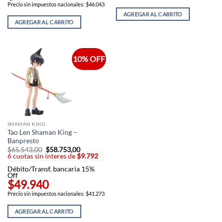
Precio sin impuestos nacionales: $46.043
AGREGAR AL CARRITO
AGREGAR AL CARRITO
10% OFF
SHAMAN KING
Tao Len Shaman King –
Banpresto
$
65.543,00
El
$
58.753,00
El
6 cuotas sin interes de
precio
$9.792
precio
original
actual
Débito/Transf. bancaria 15%
era:
es:
Off
$65.543,00.
$58.753,00.
$49.940
Precio sin impuestos nacionales: $41.273
AGREGAR AL CARRITO