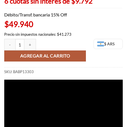
6 cuotas sin interes de
precio
$9.792
precio
original
actual
era:
es:
Débito/Transf. bancaria 15% Off
$65.543,00.
$58.753,00.
$49.940
Precio sin impuestos nacionales: $41.273
Tao Len Shaman King - Banpresto cantidad
$ ARS
AGREGAR AL CARRITO
SKU:
BABP13303