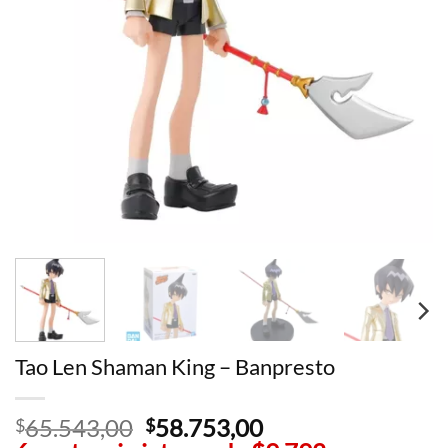
Tao Len Shaman King – Banpresto
65.543,00
El
58.753,00
El
$
$