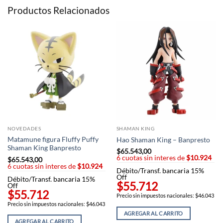
Productos Relacionados
NOVEDADES
SHAMAN KING
Matamune figura Fluffy Puffy
Hao Shaman King – Banpresto
Shaman King Banpresto
$
65.543,00
6 cuotas sin interes de
$10.924
$
65.543,00
6 cuotas sin interes de
$10.924
Débito/Transf. bancaria 15%
Off
Débito/Transf. bancaria 15%
$55.712
Off
$55.712
Precio sin impuestos nacionales: $46.043
Precio sin impuestos nacionales: $46.043
AGREGAR AL CARRITO
AGREGAR AL CARRITO