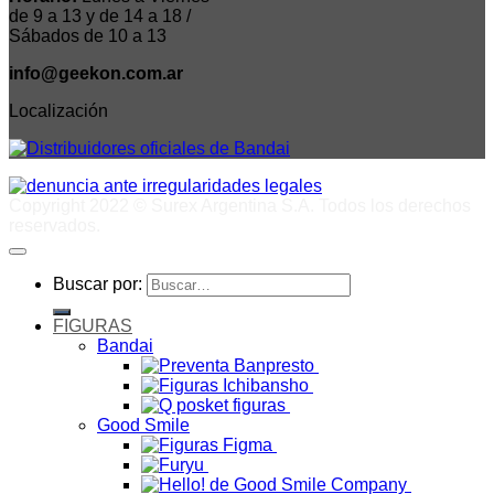
de 9 a 13 y de 14 a 18 /
Sábados de 10 a 13
info@geekon.com.ar
Localización
Copyright 2022 © Surex Argentina S.A. Todos los derechos
reservados.
Buscar por:
FIGURAS
Bandai
Good Smile