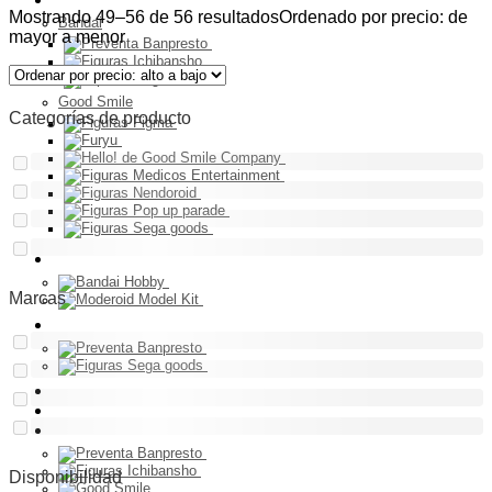
Mostrando 49–56 de 56 resultados
Ordenado por precio: de
Bandai
mayor a menor
Good Smile
Categorías de producto
Model Kit
Marcas
PELUCHES
Franquicia
Ultimos Ingresos
Preventa
Disponibilidad