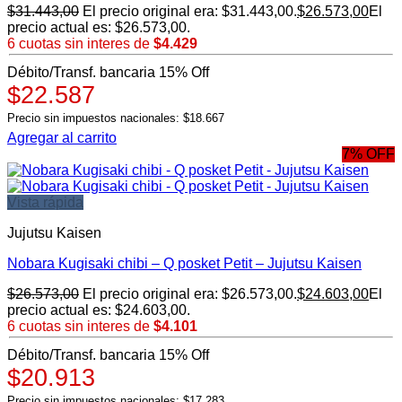
$
31.443,00
El precio original era: $31.443,00.
$
26.573,00
El
precio actual es: $26.573,00.
6 cuotas sin interes de
$4.429
Débito/Transf. bancaria 15% Off
$22.587
Precio sin impuestos nacionales: $18.667
Agregar al carrito
7% OFF
Vista rápida
Jujutsu Kaisen
Nobara Kugisaki chibi – Q posket Petit – Jujutsu Kaisen
$
26.573,00
El precio original era: $26.573,00.
$
24.603,00
El
precio actual es: $24.603,00.
6 cuotas sin interes de
$4.101
Débito/Transf. bancaria 15% Off
$20.913
Precio sin impuestos nacionales: $17.283