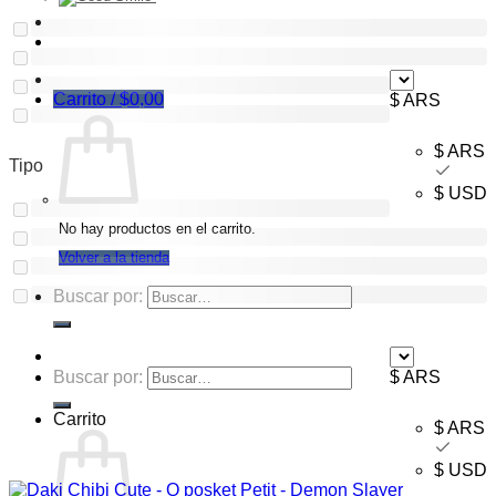
Ofertas
Mayorista
Carrito /
$
0,00
$ ARS
$ ARS
Tipo
$ USD
No hay productos en el carrito.
Volver a la tienda
Buscar por:
Buscar por:
$ ARS
Carrito
$ ARS
$ USD