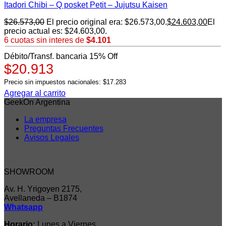
Itadori Chibi – Q posket Petit – Jujutsu Kaisen
$
26.573,00
El precio original era: $26.573,00.
$
24.603,00
El
precio actual es: $24.603,00.
6 cuotas sin interes de
$4.101
Débito/Transf. bancaria 15% Off
$20.913
Precio sin impuestos nacionales: $17.283
Agregar al carrito
GeekOn Argentina
La empresa
Preguntas Frecuentes
Avisos Legales
SHOWROOM
Av. H. Yrigoyen 2175,
Avellaneda – B1874
Whatsapp
Horario:
Lunes a Viernes