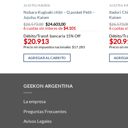
JUJUTSU KAISEN
JUJUTSU KA
Nobara Kugisaki chibi – Q posket Petit –
Itadori Chi
Jujutsu Kaisen
Kaisen
$
26.573,00
El
$
24.603,00
El
$
26.573,0
6 cuotas sin interes de
precio
$4.101
precio
6 cuotas s
original
actual
Débito/Transf. bancaria 15% Off
Débito/Tra
era:
es:
$20.913
$20.9
$26.573,00.
$24.603,00.
Precio sin impuestos nacionales: $17.283
Precio sin i
AGREGAR AL CARRITO
AGREGA
GEEKON ARGENTINA
La empresa
Preguntas Frecuentes
Avisos Legales