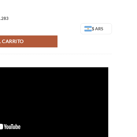
3,00.
$24.603,00.
7.283
 Petit - Jujutsu Kaisen cantidad
$ ARS
 CARRITO