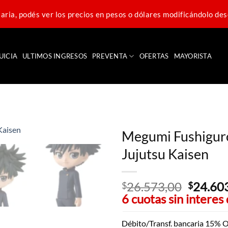
ria, podés ver los precios en pesos o dólares modificándolo des
UICIA
ULTIMOS INGRESOS
PREVENTA
OFERTAS
MAYORISTA
Megumi Fushiguro 
Jujutsu Kaisen
26.573,00
El
24.60
$
$
6 cuotas sin interes
precio
original
era:
Débito/Transf. bancaria 15% O