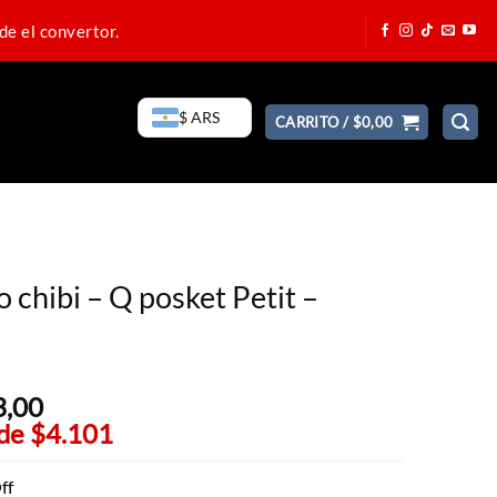
de el convertor.
$ ARS
CARRITO /
$
0,00
chibi – Q posket Petit –
3,00
El
 de
$4.101
precio
actual
es:
ff