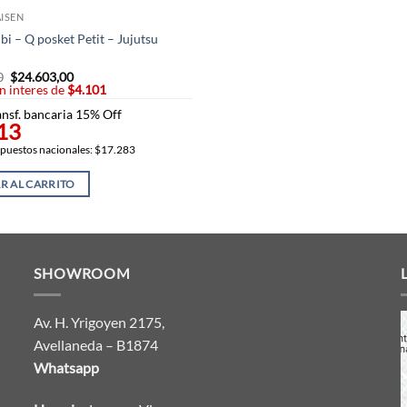
ISEN
bi – Q posket Petit – Jujutsu
0
El
$
24.603,00
El
in interes de
precio
$4.101
precio
original
actual
nsf. bancaria 15% Off
era:
es:
13
$26.573,00.
$24.603,00.
mpuestos nacionales: $17.283
R AL CARRITO
SHOWROOM
Av. H. Yrigoyen 2175,
Avellaneda – B1874
Whatsapp