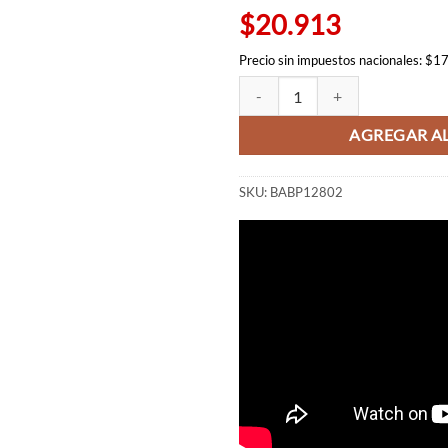
$26.57
$20.913
Precio sin impuestos nacionales: $1
Megumi Fushiguro chibi - Q posket
AGREGAR AL
SKU:
BABP12802