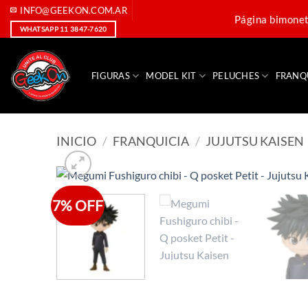
Saltar
INFO@GEEKON.COM.AR
Página bimoneta
al
WHATSAPP 11 3847-7620
contenido
FIGURAS
MODEL KIT
PELUCHES
FRANQ
INICIO
/
FRANQUICIA
/
JUJUTSU KAISEN
7% OFF