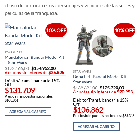
el uso de pintura, recrea personajes y vehículos de las series y
películas de la franquicia.
10% OFF
10% OFF
STAR WARS
Mandalorian Bandai Model Kit
– Star Wars
$
172.165,00
El
$
154.952,00
El
STAR WARS
6 cuotas sin interes de
precio
$25.825
precio
original
actual
Boba Fett Bandai Model Kit –
Débito/Transf. bancaria 15%
era:
es:
Star Wars
Off
$172.165,00.
$154.952,00.
$
139.694,00
El
$
125.720,00
El
$131.709
6 cuotas sin interes de
precio
$20.953
precio
original
actual
Precio sin impuestos nacionales:
Débito/Transf. bancaria 15%
era:
es:
$108.851
Off
$139.694,00.
$125.72
$106.862
AGREGAR AL CARRITO
Precio sin impuestos nacionales: $88.316
AGREGAR AL CARRITO