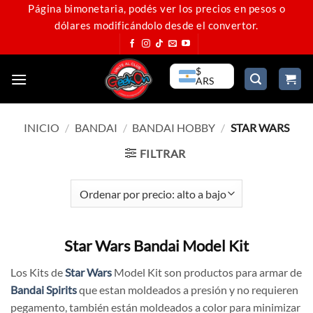
Saltar
Página bimonetaria, podés ver los precios en pesos o
dólares modificándolo desde el convertor.
al
contenido
$
ARS
INICIO
/
BANDAI
/
BANDAI HOBBY
/
STAR WARS
FILTRAR
Star Wars Bandai Model Kit
Los Kits de
Star Wars
Model Kit son productos para armar de
Bandai Spirits
que estan moldeados a presión y no requieren
pegamento, también están moldeados a color para minimizar