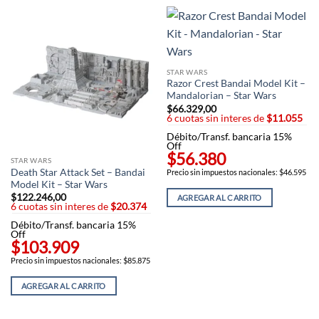
STAR WARS
Razor Crest Bandai Model Kit –
Mandalorian – Star Wars
$
66.329,00
6 cuotas sin interes de
$11.055
Débito/Transf. bancaria 15%
Off
$56.380
STAR WARS
Death Star Attack Set – Bandai
Precio sin impuestos nacionales: $46.595
Model Kit – Star Wars
$
122.246,00
AGREGAR AL CARRITO
6 cuotas sin interes de
$20.374
Débito/Transf. bancaria 15%
Off
$103.909
Precio sin impuestos nacionales: $85.875
AGREGAR AL CARRITO