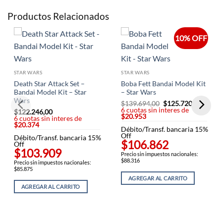
Productos Relacionados
10% OFF
STAR WARS
STAR WARS
Death Star Attack Set –
Boba Fett Bandai Model Kit
Bandai Model Kit – Star
– Star Wars
Wars
$
139.694,00
El
$
125.720,00
El
6 cuotas sin interes de
precio
precio
$
122.246,00
$20.953
original
actual
6 cuotas sin interes de
era:
es:
$20.374
Débito/Transf. bancaria 15%
$139.694,00.
$125.7
Off
Débito/Transf. bancaria 15%
$106.862
Off
$103.909
Precio sin impuestos nacionales:
$88.316
Precio sin impuestos nacionales:
$85.875
AGREGAR AL CARRITO
AGREGAR AL CARRITO