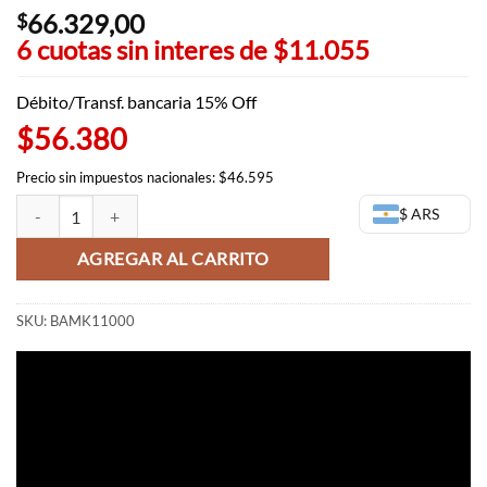
66.329,00
$
6 cuotas sin interes de
$11.055
Débito/Transf. bancaria 15% Off
$56.380
Precio sin impuestos nacionales: $46.595
Razor Crest Bandai Model Kit - Mandalorian - Star Wars cantidad
$ ARS
AGREGAR AL CARRITO
SKU:
BAMK11000