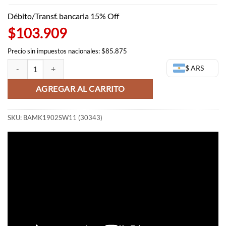
Débito/Transf. bancaria 15% Off
$103.909
Precio sin impuestos nacionales: $85.875
Death Star Attack Set - Bandai Model Kit - Star Wars cantidad
$ ARS
AGREGAR AL CARRITO
SKU:
BAMK1902SW11 (30343)