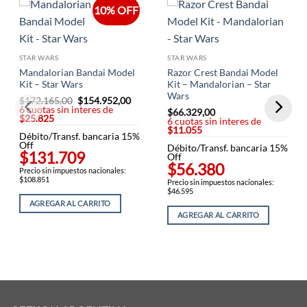
10% OFF
STAR WARS
STAR WARS
Mandalorian Bandai Model
Razor Crest Bandai Model
Kit – Star Wars
Kit – Mandalorian – Star
Wars
$
172.165,00
El
$
154.952,00
El
6 cuotas sin interes de
precio
precio
$
66.329,00
$25.825
original
actual
6 cuotas sin interes de
era:
es:
$11.055
Débito/Transf. bancaria 15%
$172.165,00.
$154.952,00.
Off
Débito/Transf. bancaria 15%
$131.709
Off
$56.380
Precio sin impuestos nacionales:
$108.851
Precio sin impuestos nacionales:
$46.595
AGREGAR AL CARRITO
AGREGAR AL CARRITO