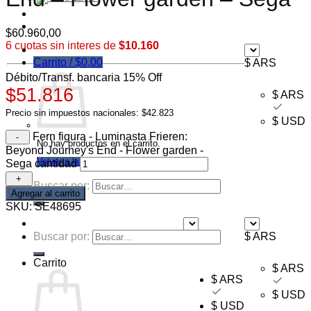
Ofertas
Mayorista
$
60.960,00
6 cuotas sin interes de
$10.160
Carrito /
$
0,00
$ ARS
Débito/Transf. bancaria 15% Off
$51.816
$ ARS
Precio sin impuestos nacionales: $42.823
$ USD
Fern figura - Luminasta Frieren:
No hay productos en el carrito.
Beyond Journey's End - Flower garden -
Volver a la tienda
Sega cantidad
Buscar por:
Agregar al carrito
SKU:
SE48695
Buscar por:
$ ARS
$ ARS
Carrito
$ ARS
$ ARS
$ USD
$ USD