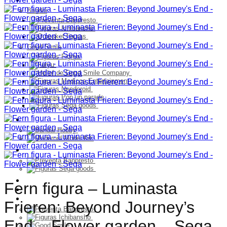
Bandai
Good Smile
Model Kit
PELUCHES
Franquicia
Fern figura – Luminasta
Ultimos Ingresos
Preventa
Frieren: Beyond Journey’s
End – Flower garden – Sega