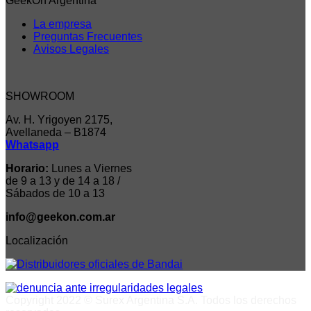
GeekOn Argentina
La empresa
Preguntas Frecuentes
Avisos Legales
SHOWROOM
Av. H. Yrigoyen 2175,
Avellaneda – B1874
Whatsapp
Horario:
Lunes a Viernes
de 9 a 13 y de 14 a 18 /
Sábados de 10 a 13
info@geekon.com.ar
Localización
Copyright 2022 © Surex Argentina S.A. Todos los derechos