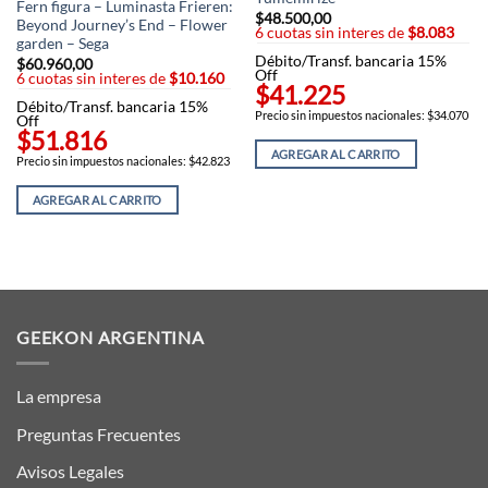
Fern figura – Luminasta Frieren:
$
48.500,00
Beyond Journey’s End – Flower
6 cuotas sin interes de
$8.083
garden – Sega
Débito/Transf. bancaria 15%
$
60.960,00
Off
6 cuotas sin interes de
$10.160
$41.225
Débito/Transf. bancaria 15%
Precio sin impuestos nacionales: $34.070
Off
$51.816
AGREGAR AL CARRITO
Precio sin impuestos nacionales: $42.823
AGREGAR AL CARRITO
GEEKON ARGENTINA
La empresa
Preguntas Frecuentes
Avisos Legales