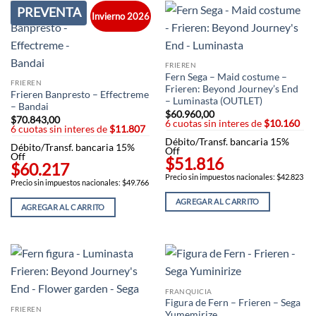
PREVENTA
Invierno 2026
FRIEREN
Fern Sega – Maid costume –
FRIEREN
Frieren: Beyond Journey’s End
Frieren Banpresto – Effectreme
– Luminasta (OUTLET)
– Bandai
$
60.960,00
$
70.843,00
6 cuotas sin interes de
$10.160
6 cuotas sin interes de
$11.807
Débito/Transf. bancaria 15%
Débito/Transf. bancaria 15%
Off
Off
$51.816
$60.217
Precio sin impuestos nacionales: $42.823
Precio sin impuestos nacionales: $49.766
AGREGAR AL CARRITO
AGREGAR AL CARRITO
FRANQUICIA
Figura de Fern – Frieren – Sega
FRIEREN
Yumemirize