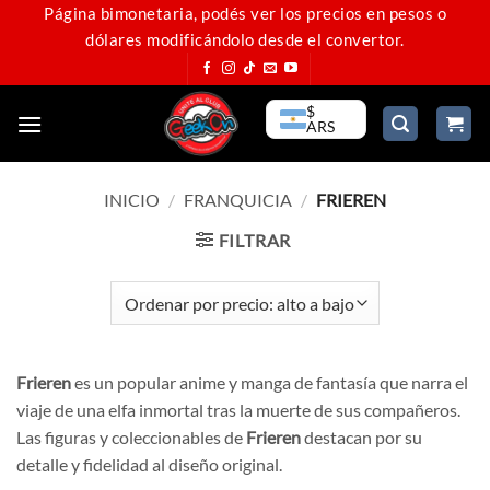
Saltar
Página bimonetaria, podés ver los precios en pesos o
dólares modificándolo desde el convertor.
al
contenido
$
ARS
INICIO
/
FRANQUICIA
/
FRIEREN
FILTRAR
Frieren
es un popular anime y manga de fantasía que narra el
viaje de una elfa inmortal tras la muerte de sus compañeros.
Las figuras y coleccionables de
Frieren
destacan por su
detalle y fidelidad al diseño original.