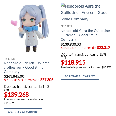
FRIEREN
Nendoroid Aura the Guillotine
– Frieren – Good Smile
Company
$
139.900,00
6 cuotas sin interes de
$23.317
Débito/Transf. bancaria 15%
Off
FRIEREN
$118.915
Nendoroid Frieren – Winter
clothes ver – Good Smile
Precio sin impuestos nacionales: $98.277
Company
$
163.845,00
AGREGAR AL CARRITO
6 cuotas sin interes de
$27.308
Débito/Transf. bancaria 15%
Off
$139.268
Precio sin impuestos nacionales:
$115.098
AGREGAR AL CARRITO