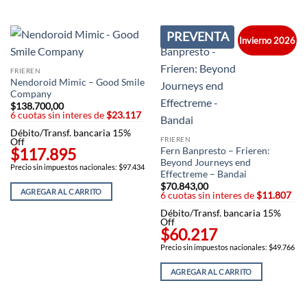
PREVENTA
Invierno 2026
FRIEREN
Nendoroid Mimic – Good Smile
Company
$
138.700,00
6 cuotas sin interes de
$23.117
Débito/Transf. bancaria 15%
FRIEREN
Off
$117.895
Fern Banpresto – Frieren:
Beyond Journeys end
Precio sin impuestos nacionales: $97.434
Effectreme – Bandai
$
70.843,00
AGREGAR AL CARRITO
6 cuotas sin interes de
$11.807
Débito/Transf. bancaria 15%
Off
$60.217
Precio sin impuestos nacionales: $49.766
AGREGAR AL CARRITO