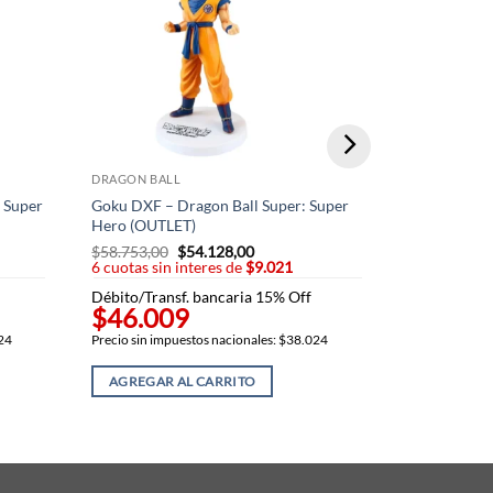
DRAGON BAL
DRAGON BALL
Piccolo Ichi
 Super
Goku DXF – Dragon Ball Super: Super
desbloquead
Hero (OUTLET)
$
173.182,0
$
58.753,00
El
$
54.128,00
El
6 cuotas sin
6 cuotas sin interes de
precio
$9.021
precio
original
actual
Débito/Trans
Débito/Transf. bancaria 15% Off
era:
es:
$120.2
$46.009
00.
$58.753,00.
$54.128,00.
Precio sin imp
024
Precio sin impuestos nacionales: $38.024
AGREGAR 
AGREGAR AL CARRITO