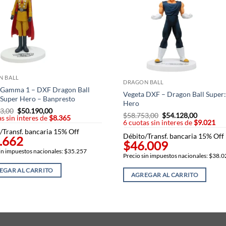
N BALL
DRAGON BALL
 Gamma 1 – DXF Dragon Ball
Vegeta DXF – Dragon Ball Super:
 Super Hero – Banpresto
Hero
3,00
El
$
50.190,00
El
$
58.753,00
El
$
54.128,00
El
s sin interes de
precio
$8.365
precio
6 cuotas sin interes de
precio
$9.021
precio
original
actual
original
actual
/Transf. bancaria 15% Off
era:
es:
Débito/Transf. bancaria 15% Off
era:
es:
.662
$58.753,00.
$50.190,00.
$46.009
$58.753,00.
$54.128,
in impuestos nacionales: $35.257
Precio sin impuestos nacionales: $38.
EGAR AL CARRITO
AGREGAR AL CARRITO