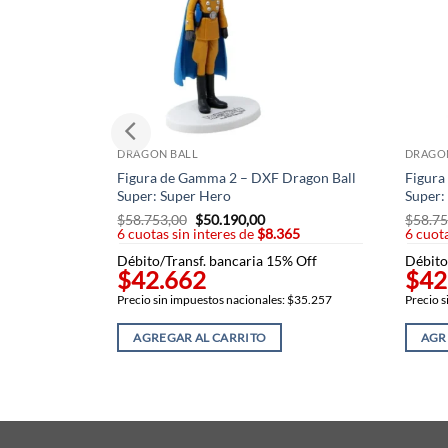
DRAGON BALL
DRAGO
Figura de Gamma 2 – DXF Dragon Ball
Figura
Super: Super Hero
Super:
$
58.753,00
El
$
50.190,00
El
$
58.75
6 cuotas sin interes de
precio
$8.365
precio
6 cuota
original
actual
Débito/Transf. bancaria 15% Off
Débito
era:
es:
$42.662
$42
$58.753,00.
$50.190,00.
Precio sin impuestos nacionales: $35.257
Precio s
AGREGAR AL CARRITO
AGR