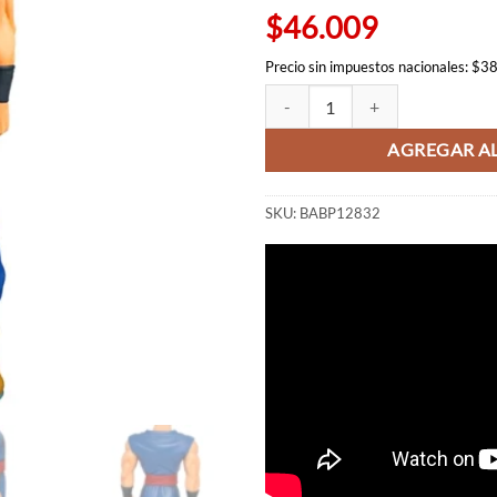
$58.75
$46.009
Precio sin impuestos nacionales: $3
Ultimate Gohan DXF - Dragon Bal
AGREGAR AL
SKU:
BABP12832