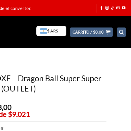
de el convertor.
$ ARS
CARRITO /
$
0,00
XF – Dragon Ball Super Super
o (OUTLET)
8,00
El
 de
$9.021
precio
actual
es:
ff