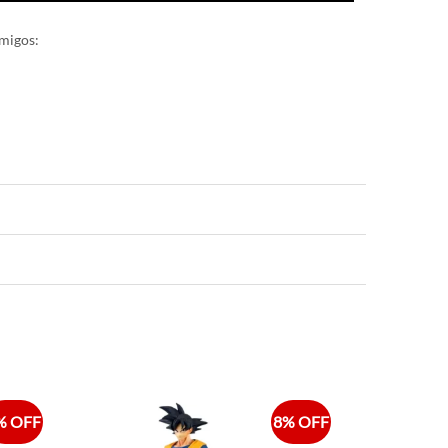
migos:
% OFF
8% OFF