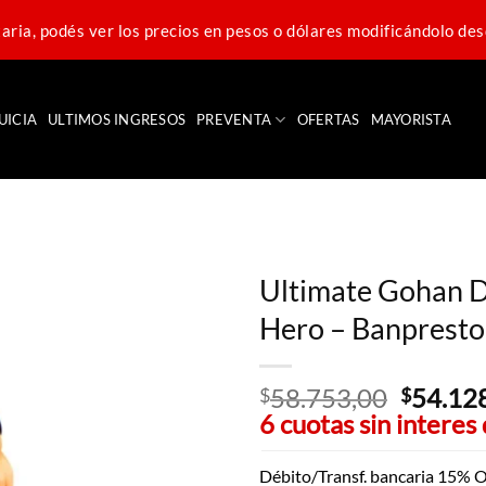
ria, podés ver los precios en pesos o dólares modificándolo des
UICIA
ULTIMOS INGRESOS
PREVENTA
OFERTAS
MAYORISTA
Ultimate Gohan D
Hero – Banprest
58.753,00
El
54.12
$
$
6 cuotas sin interes
precio
original
era:
Débito/Transf. bancaria 15% O