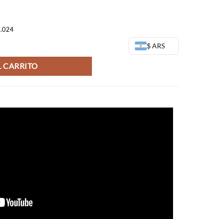
3,00.
$54.128,00.
8.024
l Super Super Hero - Banpresto (OUTLET) cantidad
$ ARS
 CARRITO