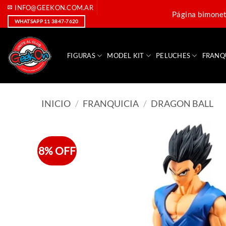
Saltar
INFO@GEEKON.COM.AR
Página bimoneta
al
WHATSAPP 11 3847-7620
contenido
FIGURAS
MODEL KIT
PELUCHES
FRANQ
INICIO
/
FRANQUICIA
/
DRAGON BALL
8% OFF