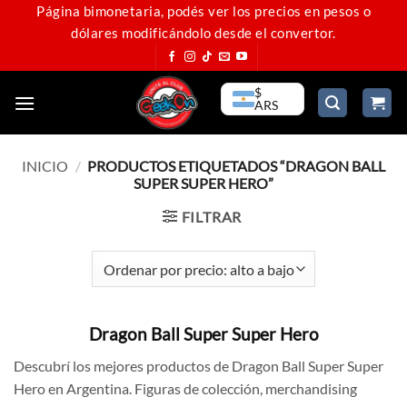
Saltar
Página bimonetaria, podés ver los precios en pesos o
dólares modificándolo desde el convertor.
al
contenido
$
ARS
INICIO
/
PRODUCTOS ETIQUETADOS “DRAGON BALL
SUPER SUPER HERO”
FILTRAR
Dragon Ball Super Super Hero
Descubrí los mejores productos de Dragon Ball Super Super
Hero en Argentina. Figuras de colección, merchandising