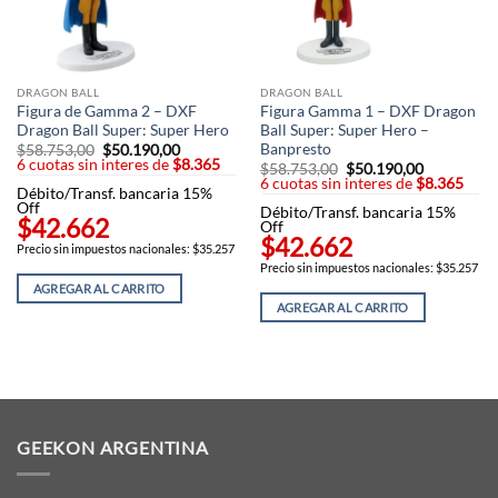
DRAGON BALL
DRAGON BALL
Figura de Gamma 2 – DXF
Figura Gamma 1 – DXF Dragon
Dragon Ball Super: Super Hero
Ball Super: Super Hero –
Banpresto
$
58.753,00
El
$
50.190,00
El
6 cuotas sin interes de
precio
$8.365
precio
$
58.753,00
El
$
50.190,00
El
original
actual
6 cuotas sin interes de
precio
$8.365
precio
Débito/Transf. bancaria 15%
era:
es:
original
actual
Off
$58.753,00.
$50.190,00.
Débito/Transf. bancaria 15%
era:
es:
$42.662
Off
$58.753,00.
$50.190,00
$42.662
Precio sin impuestos nacionales: $35.257
Precio sin impuestos nacionales: $35.257
AGREGAR AL CARRITO
AGREGAR AL CARRITO
GEEKON ARGENTINA