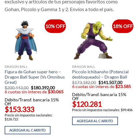
exclusivo y artículos de tus personajes favoritos como
Gohan, Piccolo y Gamma 1 y 2. Envíos a todo el país.
10% OFF
18% OFF
DRAGON BALL
DRAGON BALL
Figura de Gohan super hero –
Piccolo Ichibansho (Potencial
Dragon Ball Super (Vs Omnibus
desbloqueado) – Dragon Ball
Great)
$
173.182,00
El
$
141.507,00
El
6 cuotas sin interes de
precio
$23.585
precio
$
200.443,00
El
$
180.392,00
El
original
actual
6 cuotas sin interes de
precio
$30.065
precio
Débito/Transf. bancaria 15%
era:
es:
original
actual
Off
$173.182,00.
$141.50
Débito/Transf. bancaria 15%
era:
es:
$120.281
Off
$200.443,00.
$180.392,00.
$153.333
Precio sin impuestos nacionales: $99.406
Precio sin impuestos nacionales:
$126.722
AGREGAR AL CARRITO
AGREGAR AL CARRITO