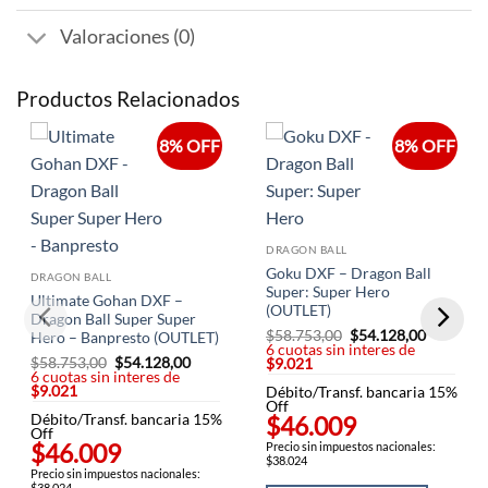
Valoraciones (0)
Productos Relacionados
8% OFF
8% OFF
DRAGON BALL
Goku DXF – Dragon Ball
DRAGON BALL
Super: Super Hero
Ultimate Gohan DXF –
(OUTLET)
Dragon Ball Super Super
$
58.753,00
El
$
54.128,00
El
Hero – Banpresto (OUTLET)
6 cuotas sin interes de
precio
precio
$
58.753,00
El
$
54.128,00
El
$9.021
original
actual
6 cuotas sin interes de
precio
precio
era:
es:
$9.021
original
actual
Débito/Transf. bancaria 15%
$58.753,00.
$54.128,
era:
es:
Off
Débito/Transf. bancaria 15%
$58.753,00.
$54.128,00.
$46.009
Off
$46.009
Precio sin impuestos nacionales:
$38.024
Precio sin impuestos nacionales:
$38.024