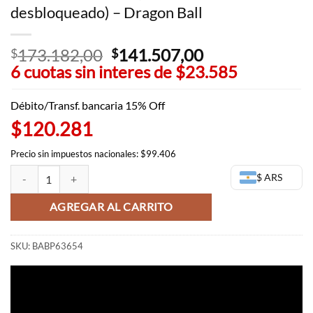
desbloqueado) – Dragon Ball
173.182,00
El
141.507,00
El
$
$
6 cuotas sin interes de
precio
$23.585
precio
original
actual
era:
es:
Débito/Transf. bancaria 15% Off
$173.182,00.
$141.507,00.
$120.281
Precio sin impuestos nacionales: $99.406
Piccolo Ichibansho (Potencial desbloqueado) - Dragon Ball cantidad
$ ARS
AGREGAR AL CARRITO
SKU:
BABP63654