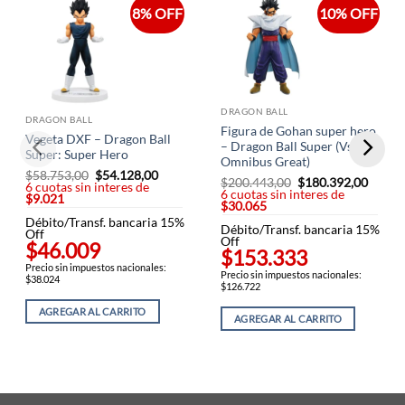
8% OFF
10% OFF
DRAGON BALL
DRAGON BALL
Figura de Gohan super hero
Vegeta DXF – Dragon Ball
– Dragon Ball Super (Vs
Super: Super Hero
Omnibus Great)
$
58.753,00
El
$
54.128,00
El
$
200.443,00
El
$
180.392,00
El
6 cuotas sin interes de
precio
precio
6 cuotas sin interes de
precio
precio
$9.021
original
actual
$30.065
original
actual
era:
es:
era:
es:
Débito/Transf. bancaria 15%
$58.753,00.
$54.128,00.
Débito/Transf. bancaria 15%
$200.443,00.
$180.3
Off
Off
$46.009
$153.333
Precio sin impuestos nacionales:
Precio sin impuestos nacionales:
$38.024
$126.722
AGREGAR AL CARRITO
AGREGAR AL CARRITO