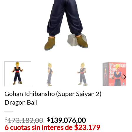
Gohan Ichibansho (Super Saiyan 2) –
Dragon Ball
173.182,00
El
139.076,00
El
$
$
6 cuotas sin interes de
precio
$23.179
precio