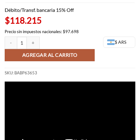
original
actual
era:
es:
Débito/Transf. bancaria 15% Off
$173.182,00.
$139.076,00.
$118.215
Precio sin impuestos nacionales: $97.698
Gohan Ichibansho (Super Saiyan 2) - Dragon Ball cantidad
$ ARS
AGREGAR AL CARRITO
SKU:
BABP63653