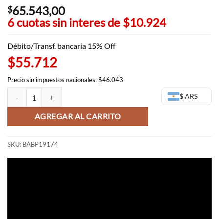
65.543,00
$
6 cuotas sin interes de
$10.924
Débito/Transf. bancaria 15% Off
$55.712
Precio sin impuestos nacionales: $46.043
Goku peque?o History Box (Vol 4) - Dragon Ball Banpresto cantidad
$ ARS
AGREGAR AL CARRITO
SKU:
BABP19174