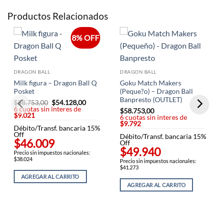
Productos Relacionados
8% OFF
DRAGON BALL
DRAGON BALL
Milk figura – Dragon Ball Q
Goku Match Makers
Posket
(Peque?o) – Dragon Ball
Banpresto (OUTLET)
$
58.753,00
El
$
54.128,00
El
6 cuotas sin interes de
precio
precio
$
58.753,00
$9.021
original
actual
6 cuotas sin interes de
era:
es:
$9.792
Débito/Transf. bancaria 15%
$58.753,00.
$54.128,00.
Off
Débito/Transf. bancaria 15%
$46.009
Off
$49.940
Precio sin impuestos nacionales:
$38.024
Precio sin impuestos nacionales:
$41.273
AGREGAR AL CARRITO
AGREGAR AL CARRITO