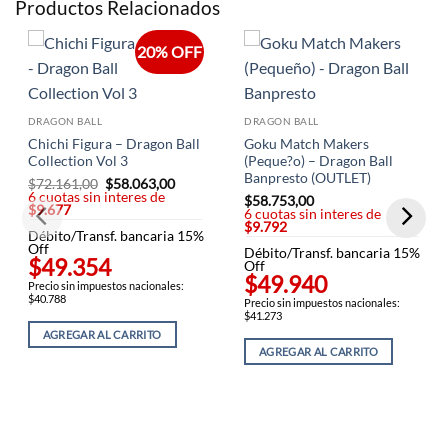
Productos Relacionados
20% OFF
DRAGON BALL
DRAGON BALL
Chichi Figura – Dragon Ball
Goku Match Makers
Collection Vol 3
(Peque?o) – Dragon Ball
Banpresto (OUTLET)
$
72.161,00
El
$
58.063,00
El
6 cuotas sin interes de
precio
precio
$
58.753,00
$9.677
original
actual
6 cuotas sin interes de
era:
es:
$9.792
Débito/Transf. bancaria 15%
$72.161,00.
$58.063,00.
Off
Débito/Transf. bancaria 15%
$49.354
Off
$49.940
Precio sin impuestos nacionales:
$40.788
Precio sin impuestos nacionales:
$41.273
AGREGAR AL CARRITO
AGREGAR AL CARRITO