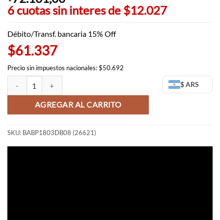
6 cuotas sin interes de
$12.027
Débito/Transf. bancaria 15% Off
$61.337
Precio sin impuestos nacionales: $50.692
Figura de Yamcha - Sculture - Dragon Ball Banpresto cantidad
$ ARS
AGREGAR AL CARRITO
SKU:
BABP1803DB08 (26621)