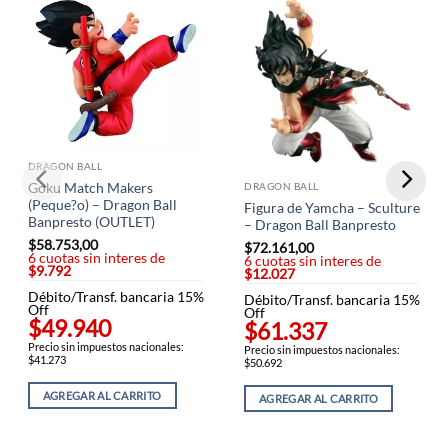
DRAGON BALL
DRAGON BALL
Goku Match Makers
(Peque?o) – Dragon Ball
Figura de Yamcha – Sculture
Banpresto (OUTLET)
– Dragon Ball Banpresto
$
58.753,00
$
72.161,00
6 cuotas sin interes de
6 cuotas sin interes de
$9.792
$12.027
Débito/Transf. bancaria 15%
Débito/Transf. bancaria 15%
Off
Off
$49.940
$61.337
Precio sin impuestos nacionales:
Precio sin impuestos nacionales:
$41.273
$50.692
AGREGAR AL CARRITO
AGREGAR AL CARRITO