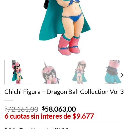
Chichi Figura – Dragon Ball Collection Vol 3
72.161,00
El
58.063,00
El
$
$
6 cuotas sin interes de
precio
$9.677
precio
original
actual