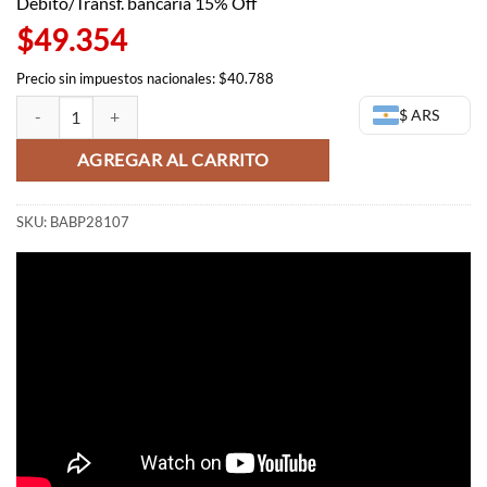
era:
es:
Débito/Transf. bancaria 15% Off
$72.161,00.
$58.063,00.
$49.354
Precio sin impuestos nacionales: $40.788
Chichi Figura - Dragon Ball Collection Vol 3 cantidad
$ ARS
AGREGAR AL CARRITO
SKU:
BABP28107