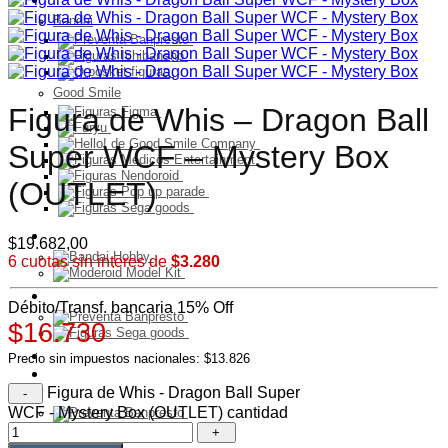
Bandai
Good Smile
Figura de Whis – Dragon Ball
Super WCF – Mystery Box
(OUTLET)
Model Kit
$
19.682,00
6 cuotas sin interes de
$3.280
PELUCHES
Débito/Transf. bancaria 15% Off
$16.730
Franquicia
Precio sin impuestos nacionales: $13.826
Ultimos Ingresos
Preventa
Figura de Whis - Dragon Ball Super
WCF - Mystery Box (OUTLET) cantidad