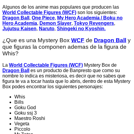
Algunos de los anime mas populares que producen las
World Collectable Figures (WCF)
son los siguientes:
Dragon Ball
,
One Piece
,
My Hero Academia / Boku no
Hero Academia
,
Demon Slayer
,
Tokyo Revengers
,
Jujutsu Kaisen
,
Naruto
,
Shingeki no Kyoshin.
¿Que es una Mystery Box
WCF
de
Dragon Ball
y
que figuras la componen ademas de la figura de
Whis?
La
World Collectable Figures (WCF)
Mystery Box de
Dragon Ball
es un producto de Banpresto que como su
nombre lo indica es misteriosa, es decir que no sabes que
figura te va a tocar hasta que lo abris, dentro de esta Mystery
Box podes encontrar los siguientes personajes:
Whis
Bills
Goku God
Goku ssj 3
Maestro Roshi
Vegeta
Piccolo