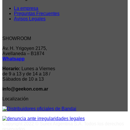
La empresa
Preguntas Frecuentes
Avisos Legales
SHOWROOM
Av. H. Yrigoyen 2175,
Avellaneda – B1874
Whatsapp
Horario:
Lunes a Viernes
de 9 a 13 y de 14 a 18 /
Sábados de 10 a 13
info@geekon.com.ar
Localización
Copyright 2022 © Surex Argentina S.A. Todos los derechos
reservados.