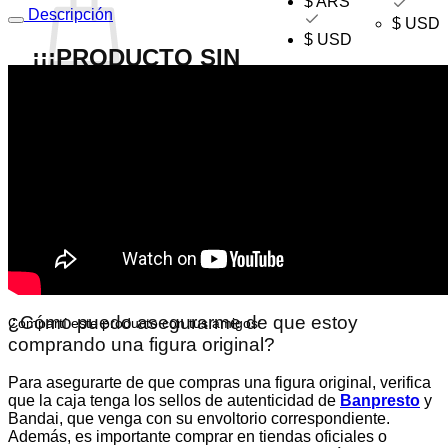
$ ARS
Descripción
$ USD
$ USD
¡¡¡PRODUCTO SIN
CAJA DE EXHIBICION!!!
No hay productos en el carrito.
¿La figura de Whis
WCF
de
Dragon Ball
Super
Volver a la tienda
es original
?
Sí, la figura de Whis
WCF
de
Dragon Ball
es una figura
original y oficial de
Banpresto
, con certificación de
autenticidad.
Banpresto
es reconocida por su gran relacion
precio calidad que tienen sus productos licenciados, son
productos asequibles con una gran calidad de esculpido y
pintura.
¿Cómo puedo asegurarme de que estoy
Compartí este producto con tus amigos:
comprando una figura original?
Para asegurarte de que compras una figura original, verifica
que la caja tenga los sellos de autenticidad de
Banpresto
y
Bandai, que venga con su envoltorio correspondiente.
Además, es importante comprar en tiendas oficiales o