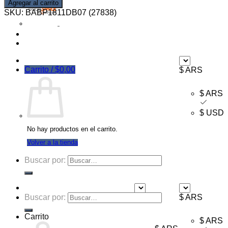
Agregar al carrito
SKU:
BABP1811DB07 (27838)
Ofertas
Mayorista
Carrito /
$
0,00
$ ARS
$ ARS
$ USD
No hay productos en el carrito.
Volver a la tienda
Buscar por:
Buscar por:
$ ARS
$ ARS
Carrito
$ ARS