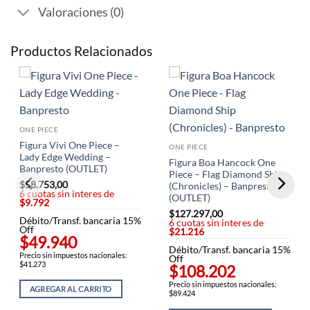
Valoraciones (0)
Productos Relacionados
ONE PIECE
Figura Vivi One Piece –
ONE PIECE
Lady Edge Wedding –
Figura Boa Hancock One
Banpresto (OUTLET)
Piece – Flag Diamond Ship
$
58.753,00
(Chronicles) – Banpresto
6 cuotas sin interes de
(OUTLET)
$9.792
$
127.297,00
Débito/Transf. bancaria 15%
6 cuotas sin interes de
Off
$21.216
$49.940
Débito/Transf. bancaria 15%
Precio sin impuestos nacionales:
Off
$41.273
$108.202
Precio sin impuestos nacionales:
AGREGAR AL CARRITO
$89.424