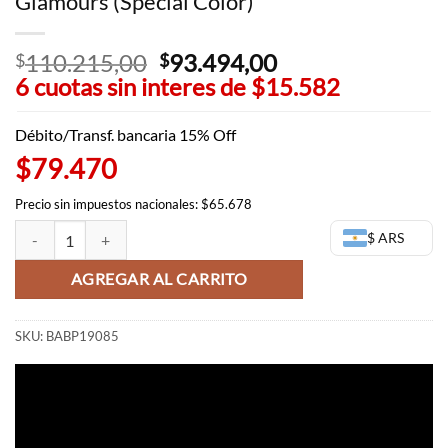
Glamours (Special Color)
110.215,00
El
93.494,00
El
$
$
6 cuotas sin interes de
precio
$15.582
precio
original
actual
era:
es:
Débito/Transf. bancaria 15% Off
$110.215,00.
$93.494,00.
$79.470
Precio sin impuestos nacionales: $65.678
Shirahoshi figura - One Piece Glitter and Glamours (Special Color) ca
$ ARS
AGREGAR AL CARRITO
SKU:
BABP19085