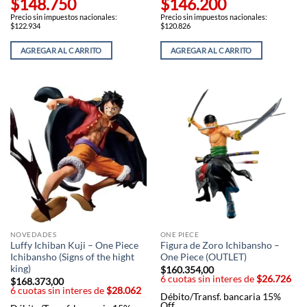
$148.750
$146.200
Precio sin impuestos nacionales:
Precio sin impuestos nacionales:
$122.934
$120.826
AGREGAR AL CARRITO
AGREGAR AL CARRITO
NOVEDADES
ONE PIECE
Luffy Ichiban Kuji – One Piece
Figura de Zoro Ichibansho –
Ichibansho (Signs of the hight
One Piece (OUTLET)
king)
$
160.354,00
6 cuotas sin interes de
$26.726
$
168.373,00
6 cuotas sin interes de
$28.062
Débito/Transf. bancaria 15%
Off