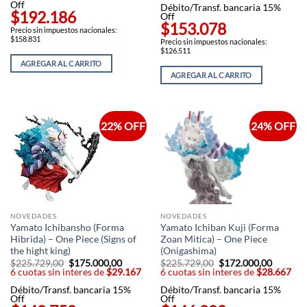
Off
Débito/Transf. bancaria 15%
$192.186
Off
$153.078
Precio sin impuestos nacionales:
$158.831
Precio sin impuestos nacionales:
$126.511
AGREGAR AL CARRITO
AGREGAR AL CARRITO
22% OFF
24% OFF
NOVEDADES
NOVEDADES
Yamato Ichibansho (Forma
Yamato Ichiban Kuji (Forma
Hibrida) – One Piece (Signs of
Zoan Mitica) – One Piece
the hight king)
(Onigashima)
$
225.729,00
El
$
175.000,00
El
$
225.729,00
El
$
172.000,00
El
6 cuotas sin interes de
precio
$29.167
precio
6 cuotas sin interes de
precio
$28.667
precio
original
actual
original
actual
Débito/Transf. bancaria 15%
era:
es:
Débito/Transf. bancaria 15%
era:
es:
Off
$225.729,00.
$175.000,00.
Off
$225.729,00.
$172.00