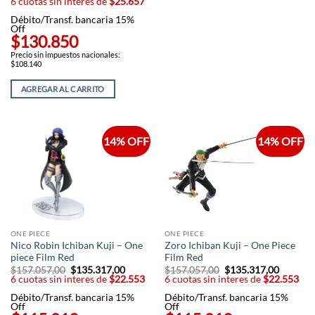
6 cuotas sin interes de
$25.657
Débito/Transf. bancaria 15%
Off
$130.850
Precio sin impuestos nacionales:
$108.140
AGREGAR AL CARRITO
14% OFF
14% OFF
ONE PIECE
ONE PIECE
Nico Robin Ichiban Kuji – One
Zoro Ichiban Kuji – One Piece
piece Film Red
Film Red
$
157.057,00
El
$
135.317,00
El
$
157.057,00
El
$
135.317,00
El
6 cuotas sin interes de
precio
$22.553
precio
6 cuotas sin interes de
precio
$22.553
precio
original
actual
original
actual
Débito/Transf. bancaria 15%
era:
es:
Débito/Transf. bancaria 15%
era:
es:
Off
$157.057,00.
$135.317,00.
Off
$157.057,00.
$135.31