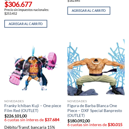
$182.645
$306.677
Precio sin impuestos nacionales:
AGREGAR AL CARRITO
$253.452
AGREGAR AL CARRITO
NOVEDADES
NOVEDADES
Franky Ichiban Kuji – One piece
Figura de Barba Blanca One
Film Red (OUTLET)
Piece – DXF Special Banpresto
(OUTLET)
$
226.101,00
6 cuotas sin interes de
$37.684
$
180.092,00
6 cuotas sin interes de
$30.015
Débito/Transf. bancaria 15%