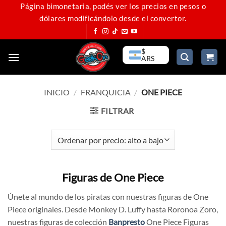
Saltar
Página bimonetaria, podés ver los precios en pesos o
dólares modificándolo desde el convertor.
al
contenido
$
ARS
INICIO
/
FRANQUICIA
/
ONE PIECE
FILTRAR
Figuras de One Piece
Únete al mundo de los piratas con nuestras figuras de One
Piece originales. Desde Monkey D. Luffy hasta Roronoa Zoro,
nuestras figuras de colección
Banpresto
One Piece Figuras