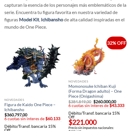
capturan la esencia de los personajes más emblemáticos de la
serie. Encuentra tu figura favorita en nuestra variedad de
figuras
Model Kit
,
Ichibansho
de alta calidad inspiradas en el
mundo de One Piece.
32% OFF
NOVEDADES
Momonosuke Ichiban Kuji
(Forma Dragon adulto) – One
Piece (Onigashima)
NOVEDADES
$
384.849,00
El
$
260.000,00
El
Figura de Kaido One Piece –
6 cuotas sin interes de
precio
$43.333
precio
original
actual
Ichibansho
Débito/Transf. bancaria 15%
era:
es:
$
360.797,00
Off
$384.849,00.
$260.00
6 cuotas sin interes de
$60.133
$221.000
Débito/Transf. bancaria 15%
Precio sin impuestos nacionales:
Off