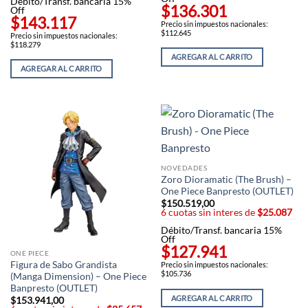
Débito/Transf. bancaria 15%
$136.301
Off
$143.117
Precio sin impuestos nacionales:
$112.645
Precio sin impuestos nacionales:
$118.279
AGREGAR AL CARRITO
AGREGAR AL CARRITO
NOVEDADES
Zoro Dioramatic (The Brush) –
One Piece Banpresto (OUTLET)
$
150.519,00
6 cuotas sin interes de
$25.087
Débito/Transf. bancaria 15%
Off
$127.941
ONE PIECE
Figura de Sabo Grandista
Precio sin impuestos nacionales:
$105.736
(Manga Dimension) – One Piece
Banpresto (OUTLET)
AGREGAR AL CARRITO
$
153.941,00