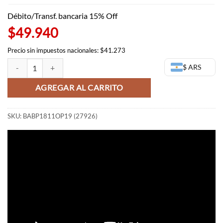
Débito/Transf. bancaria 15% Off
$49.940
Precio sin impuestos nacionales: $41.273
Figura Vivi One Piece - Lady Edge Wedding - Banpresto (OUTLET) can
$ ARS
AGREGAR AL CARRITO
SKU:
BABP1811OP19 (27926)