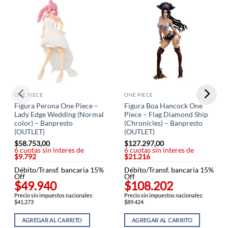
ONE PIECE
ONE PIECE
Figura Perona One Piece –
Figura Boa Hancock One
Lady Edge Wedding (Normal
Piece – Flag Diamond Ship
color) – Banpresto
(Chronicles) – Banpresto
(OUTLET)
(OUTLET)
$
58.753,00
$
127.297,00
6 cuotas sin interes de
6 cuotas sin interes de
$9.792
$21.216
Débito/Transf. bancaria 15%
Débito/Transf. bancaria 15%
Off
Off
$49.940
$108.202
Precio sin impuestos nacionales:
Precio sin impuestos nacionales:
$41.273
$89.424
AGREGAR AL CARRITO
AGREGAR AL CARRITO