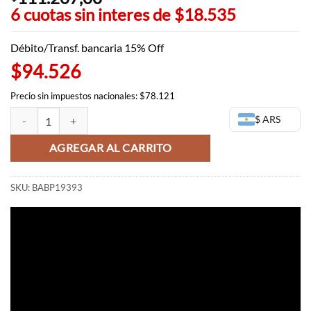
6 cuotas sin interes de
$18.535
Débito/Transf. bancaria 15% Off
$94.526
Precio sin impuestos nacionales: $78.121
Nami Grandista Nero - One Piece figura Banpresto cantidad
$ ARS
AGREGAR AL CARRITO
SKU:
BABP19393