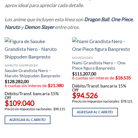
aprox ideal para apreciar cada detalle.
Los anime que incluyen esta línea son
Dragon Ball
,
One Piece
,
Naruto
y
Demon Slayer
entre otros.
NOVEDADES
Nami Grandista Nero – One
NARUTO SHIPPUDEN
Piece figura Banpresto
Sasuke Grandista Nero –
$
111.207,00
Naruto Shippuden Banpresto
6 cuotas sin interes de
$18.535
$
128.282,00
6 cuotas sin interes de
$21.380
Débito/Transf. bancaria 15%
Off
Débito/Transf. bancaria 15%
$94.526
Off
$109.040
Precio sin impuestos nacionales: $78.121
Precio sin impuestos nacionales: $90.115
AGREGAR AL CARRITO
AGREGAR AL CARRITO