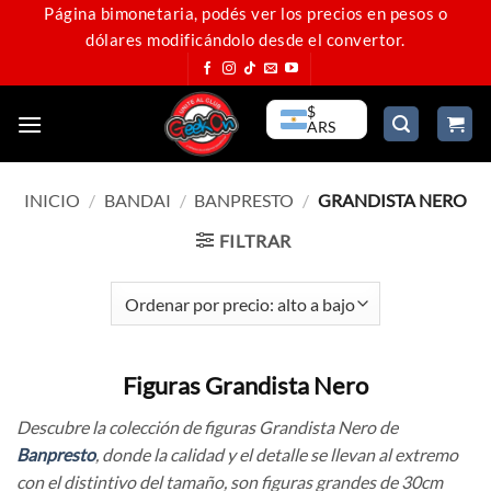
Saltar
Página bimonetaria, podés ver los precios en pesos o
dólares modificándolo desde el convertor.
al
contenido
$
ARS
INICIO
/
BANDAI
/
BANPRESTO
/
GRANDISTA NERO
FILTRAR
Figuras Grandista Nero
Descubre la colección de figuras Grandista Nero de
Banpresto
, donde la calidad y el detalle se llevan al extremo
con el distintivo del tamaño, son figuras grandes de 30cm